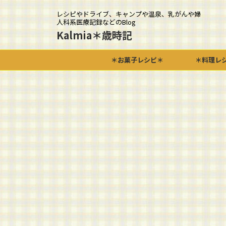
レシピやドライブ、キャンプや温泉、乳がんや婦
人科系医療記録などのBlog
Kalmia＊歳時記
＊お菓子レシピ＊
＊料理レ