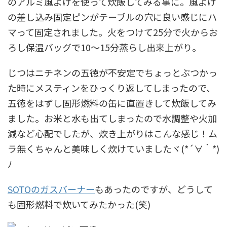
のアルミ風よけを使って炊飯してみる事に。風よけ
の差し込み固定ピンがテーブルの穴に良い感じにハ
マって固定されました。火をつけて25分で火からお
ろし保温バッグで10～15分蒸らし出来上がり。
じつはニチネンの五徳が不安定でちょっとぶつかっ
た時にメスティンをひっくり返してしまったので、
五徳をはずし固形燃料の缶に直置きして炊飯してみ
ました。お米と水も出てしまったので水調整や火加
減など心配でしたが、炊き上がりはこんな感じ！ム
ラ無くちゃんと美味しく炊けていましたヾ(*´∀｀*)
ﾉ
SOTOのガスバーナー
もあったのですが、どうして
も固形燃料で炊いてみたかった(笑)