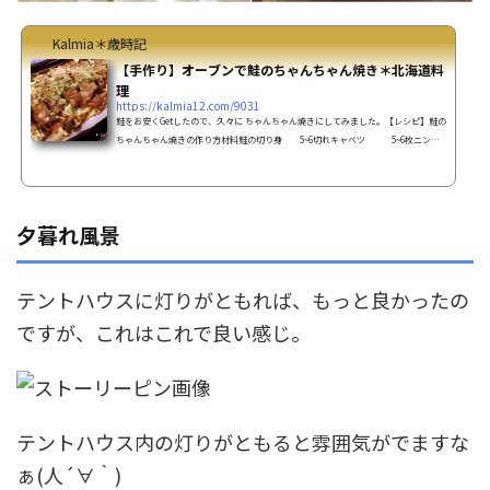
Kalmia＊歳時記
【手作り】オーブンで鮭のちゃんちゃん焼き＊北海道料
理
https://kalmia12.com/9031
鮭をお安くGetしたので、久々に ちゃんちゃん焼きにしてみました。【レシピ】鮭の
ちゃんちゃん焼きの作り方材料鮭の切り身 5~6切れキャベツ 5~6枚ニンジ
ン 1/2本玉ねぎ 1/2個シメジ 1/2長ねぎ 1本ピーマ
ン 1～2個塩コショウ 適量バター 適量味噌ダレ味噌
100ｇ砂糖 大さじ3マヨネーズ 大さじ3料理酒 大さじ2にん
にく(ﾁｭｰﾌﾞ) 小さじ1生姜(ﾁｭｰﾌﾞ) 小さじ1作り方 味噌だれの調味料を合わせて
夕暮れ風景
おく。 鮭はキッチンペ...
テントハウスに灯りがともれば、もっと良かったの
ですが、これはこれで良い感じ。
テントハウス内の灯りがともると雰囲気がでますな
ぁ(人´∀｀)