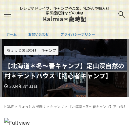
レシピやドライブ、キャンプや温泉、乳がんや婦人科
系医療記録などのBlog
Kalmia＊歳時記
ホーム
お問い合わせ
プライバシーポリシー
ちょっとお出掛け
キャンプ
【北海道＊冬～春キャンプ】定山渓自然の
村＊テントハウス【初心者キャンプ】
2024年3月31日
HOME
>
ちょっとお出掛け
>
キャンプ
>
【北海道＊冬～春キャンプ】定山渓自