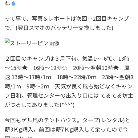
ね
って事で、写真＆レポートは次回…2回目キャンプ
で。(翌日スマホのバッテリー交換しました)
２回目のキャンプは３月下旬。気温1～-6℃。13時
～15時☀ 16時～19時☁ 20時～翌朝10時☀ 風
速 13時～17時/1ｍ 18時～22時/0ｍ 23時～翌朝8
時/1ｍ 9時～2ｍ 天気が良く風も殆どなくキャン
プ日和。管理センターの出入り口には てるてる坊主
がつるしてありました(*^^*)
今回もゲル風のテントハウス。タープ(レンタル)と
薪3Ｋg購入。前回は薪7Ｋg購入して余ったので今