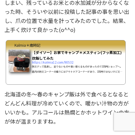
しまい、残っているお米との水加減が分からなくな
った時、そういや以前に投稿した記事の事を思い出
し、爪の位置で水量を計ってみたのでした。結果、
上手く炊けて良かった(o^^o)
Kalmia＊歳時記
【ダイソー】お家でキャンプ＊メスティン(フッ素加工)
炊飯してみた
https://kalmia12.com/90532
防災グッズ見直し、足りないものや買い替えるものがあったので100円ショップへ。
店内の防災コーナーの隣りにはアウトドアコーナーがあり、100円ではないけど災害
時用にメスティンやら色々見ていたら、色々購入してしまいました^^;ちょうど賞味
期限間近の缶詰などの食料があるし、試しにお家でメスティン炊飯をしてみる事
に。こういった炊飯なんて中学校の時の炊事遠足以来だな(飯ゴウでしたが^^;)ダイ
北海道の冬～春のキャンプ飯は外で食べるとなると
ソー＊黒メスティン(フッ素加工)で炊飯してみる(1合)米1合=固形燃料25ｇ(約20分)
1.5合=固形燃料30ｇ(約22分)で問題なく炊けました。...
どんどん料理が冷めていくので、暖かい汁物の方が
いいかも。アルコールは熱燗とかホットワインの方
が体が温まりますね。