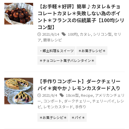
【お手軽＊好評】簡単♪カヌレ＆チョ
コレートカヌレ＊失敗しない為のポイ
ント＊フランスの伝統菓子【100均シリ
コン型】
2021/6/14
100均
,
カヌレ
,
シリコン型
,
セリ
ア
,
簡単レシピ
・郷土料理＆スイーツ
＊お菓子レシピ＊
＊チョコレート菓子バレンタイン＊
【手作りコンポート】ダークチェリー
パイ＊爽やか♪レモンカスタード入り
2021/6/4
18cm型
,
Recipe
,
アメリカンチェリ
ー
,
コンポート
,
ダークチェリー
,
チェリーパイ
,
レシ
ピ
,
レモンカスタード
,
手作り
＊お菓子レシピ＊
＊パイ＊