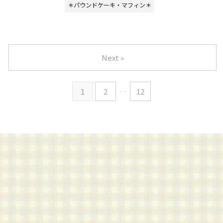
＊パウンドケーキ・マフィン＊
Next »
1
2
…
12