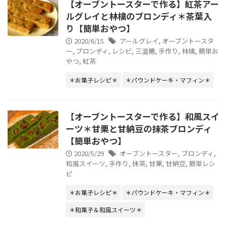
【オーブントースターで作る】紅茶アー
ルグレイと林檎のブロンディ＊茶葉入
り【簡単おやつ】
2020/6/15
アールグレイ
,
オーブントースタ
ー
,
ブロンディ
,
レシピ
,
三温糖
,
手作り
,
林檎
,
簡単お
やつ
,
紅茶
＊お菓子レシピ＊
＊パウンドケーキ・マフィン＊
【オーブントースターで作る】和風スイ
ーツ＊甘栗と甘納豆の抹茶ブロンディ
【簡単おやつ】
2020/5/29
オーブントースター
,
ブロンディ
,
和風スイーツ
,
手作り
,
抹茶
,
甘栗
,
甘納豆
,
簡単レシ
ピ
＊お菓子レシピ＊
＊パウンドケーキ・マフィン＊
＊和菓子＆和風スイーツ＊