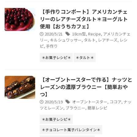
【手作りコンポート】アメリカンチェ
リーのレアチーズタルト＊ヨーグルト
使用【おうちカフェ】
2020/5/21
18cm型
,
Recipe
,
アメリカンチェ
リー
,
キルシュワッサー
,
タルト
,
レアチーズ
,
レシ
ピ
,
手作り
＊お菓子レシピ＊
＊タルト＊
【オーブントースターで作る】ナッツと
レーズンの濃厚ブラウニー【簡単おや
つ】
2020/5/19
オーブントースター
,
ココア
,
ナッ
ツとレーズン
,
ブラウニー
,
簡単レシピ
＊お菓子レシピ＊
＊チョコレート菓子バレンタイン＊