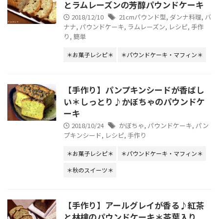
とラムレーズンの芳醇パウンドケーキ
2018/12/10
21cmパウンド型
,
ダンナ料理
,
バ
ナナ
,
パウンドケーキ
,
ラムレーズン
,
レシピ
,
手作
り
,
簡単
＊お菓子レシピ＊
＊パウンドケーキ・マフィン＊
【手作り】パンプキンシードが香ばし
い＊しっとり♪かぼちゃのパウンドケ
ーキ
2018/10/24
かぼちゃ
,
パウンドケーキ
,
パン
プキンシード
,
レシピ
,
手作り
＊お菓子レシピ＊
＊パウンドケーキ・マフィン＊
＊秋のスイーツ＊
【手作り】アールグレイが香る♪紅茶
と林檎のパウンドケーキ＊茶葉入り