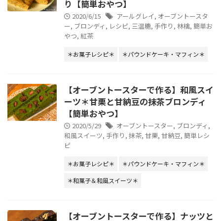
り【簡単おやつ】
2020/6/15
アールグレイ
,
オーブントースタ
ー
,
ブロンディ
,
レシピ
,
三温糖
,
手作り
,
林檎
,
簡単お
やつ
,
紅茶
＊お菓子レシピ＊
＊パウンドケーキ・マフィン＊
【オーブントースターで作る】和風スイ
ーツ＊甘栗と甘納豆の抹茶ブロンディ
【簡単おやつ】
2020/5/29
オーブントースター
,
ブロンディ
,
和風スイーツ
,
手作り
,
抹茶
,
甘栗
,
甘納豆
,
簡単レシ
ピ
＊お菓子レシピ＊
＊パウンドケーキ・マフィン＊
＊和菓子＆和風スイーツ＊
【オーブントースターで作る】ナッツと