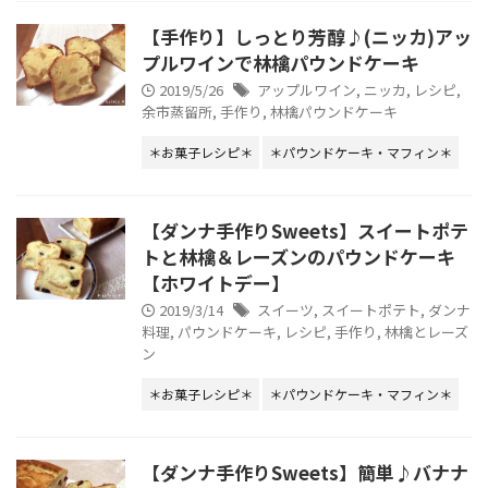
【手作り】しっとり芳醇♪(ニッカ)アッ
プルワインで林檎パウンドケーキ
2019/5/26
アップルワイン
,
ニッカ
,
レシピ
,
余市蒸留所
,
手作り
,
林檎パウンドケーキ
＊お菓子レシピ＊
＊パウンドケーキ・マフィン＊
【ダンナ手作りSweets】スイートポテ
トと林檎＆レーズンのパウンドケーキ
【ホワイトデー】
2019/3/14
スイーツ
,
スイートポテト
,
ダンナ
料理
,
パウンドケーキ
,
レシピ
,
手作り
,
林檎とレーズ
ン
＊お菓子レシピ＊
＊パウンドケーキ・マフィン＊
【ダンナ手作りSweets】簡単♪バナナ