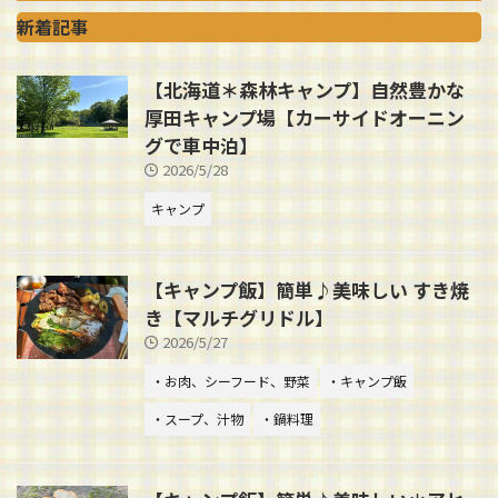
新着記事
【北海道＊森林キャンプ】自然豊かな
厚田キャンプ場【カーサイドオーニン
グで車中泊】
2026/5/28
キャンプ
【キャンプ飯】簡単♪美味しい すき焼
き【マルチグリドル】
2026/5/27
・お肉、シーフード、野菜
・キャンプ飯
・スープ、汁物
・鍋料理