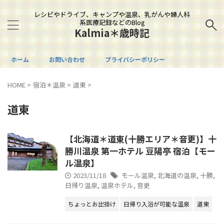
レシピやドライブ、キャンプや温泉、乳がんや婦人科
系医療記録などのBlog
Kalmia＊歳時記
ホーム
お問い合わせ
プライバシーポリシー
HOME
>
宿泊＊温泉
>
道東
>
道東
【北海道＊道東(十勝エリア＊音更)】十
勝川温泉 第一ホテル 豆陽亭 宿泊【モー
ル温泉】
2023/11/18
モール温泉
,
北海道の温泉
,
十勝
,
日帰り温泉
,
温泉ホテル
,
音更
ちょっとお出掛け
日帰り入浴が可能な温泉
道東