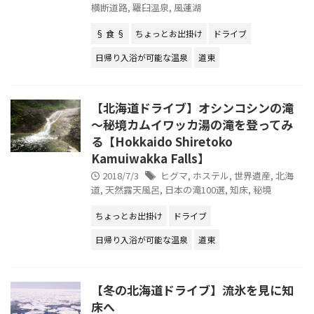
横断道路
,
羅臼温泉
,
風蓮湖
§ 食 §
ちょっとお出掛け
ドライブ
日帰り入浴が可能な温泉
道東
【北海道ドライブ】オシンコシンの滝
～秘境カムイワッカ湯の滝を登ってみ
る【Hokkaido Shiretoko
Kamuiwakka Falls】
2018/7/3
ヒグマ
,
ホステル
,
世界遺産
,
北海
道
,
天然露天風呂
,
日本の滝100選
,
知床
,
秘境
ちょっとお出掛け
ドライブ
日帰り入浴が可能な温泉
道東
【冬の北海道ドライブ】流氷を見に知
床へ