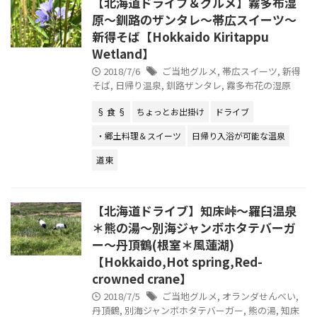
【北海道ドライブ＆グルメ】霧多布湿
原～釧路のザンタレ～帯広スイーツ～
新得そば【Hokkaido Kiritappu
Wetland】
2018/7/6
ご当地グルメ
,
帯広スイーツ
,
新得
そば
,
日帰り温泉
,
釧路ザンタレ
,
霧多布花の湿原
§ 食 §
ちょっとお出掛け
ドライブ
・郷土料理＆スイーツ
日帰り入浴が可能な温泉
道東
【北海道ドライブ】知床峠～羅臼温泉
＊熊の湯～別海ジャンボホタテバーガ
ー～丹頂鶴(根室＊風蓮湖)
【Hokkaido,Hot spring,Red-
crowned crane】
2018/7/5
ご当地グルメ
,
オランダせんべい
,
丹頂鶴
,
別海ジャンボホタテバーガー
,
熊の湯
,
知床