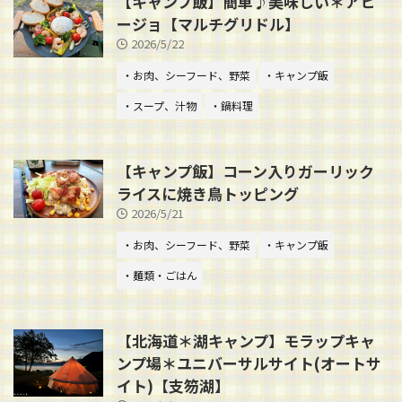
【キャンプ飯】簡単♪美味しい＊アヒ
ージョ【マルチグリドル】
2026/5/22
・お肉、シーフード、野菜
・キャンプ飯
・スープ、汁物
・鍋料理
【キャンプ飯】コーン入りガーリック
ライスに焼き鳥トッピング
2026/5/21
・お肉、シーフード、野菜
・キャンプ飯
・麺類・ごはん
【北海道＊湖キャンプ】モラップキャ
ンプ場＊ユニバーサルサイト(オートサ
イト)【支笏湖】