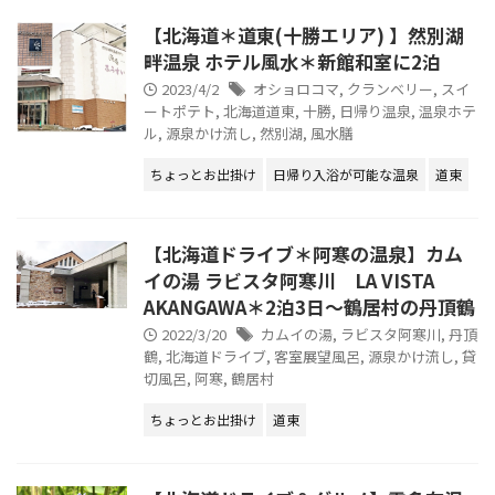
【北海道＊道東(十勝エリア) 】然別湖
畔温泉 ホテル風水＊新館和室に2泊
2023/4/2
オショロコマ
,
クランベリー
,
スイ
ートポテト
,
北海道道東
,
十勝
,
日帰り温泉
,
温泉ホテ
ル
,
源泉かけ流し
,
然別湖
,
風水膳
ちょっとお出掛け
日帰り入浴が可能な温泉
道東
【北海道ドライブ＊阿寒の温泉】カム
イの湯 ラビスタ阿寒川 LA VISTA
AKANGAWA＊2泊3日～鶴居村の丹頂鶴
2022/3/20
カムイの湯
,
ラビスタ阿寒川
,
丹頂
鶴
,
北海道ドライブ
,
客室展望風呂
,
源泉かけ流し
,
貸
切風呂
,
阿寒
,
鶴居村
ちょっとお出掛け
道東