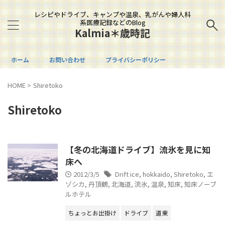
レシピやドライブ、キャンプや温泉、乳がんや婦人科
系医療記録などのBlog
Kalmia＊歳時記
ホーム
お問い合わせ
プライバシーポリシー
HOME
>
Shiretoko
Shiretoko
【冬の北海道ドライブ】流氷を見に知
床へ
2012/3/5
Drift ice
,
hokkaido
,
Shiretoko
,
エ
ゾシカ
,
丹頂鶴
,
北海道
,
流氷
,
温泉
,
知床
,
知床ノーブ
ルホテル
ちょっとお出掛け
ドライブ
道東