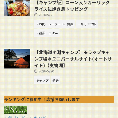
【キャンプ飯】コーン入りガーリック
ライスに焼き鳥トッピング
2026/5/21
・お肉、シーフード、野菜
・キャンプ飯
・麺類・ごはん
【北海道＊湖キャンプ】モラップキャ
ンプ場＊ユニバーサルサイト(オートサ
イト)【支笏湖】
2026/5/20
キャンプ
道央
ランキングに参加中！応援お願いします