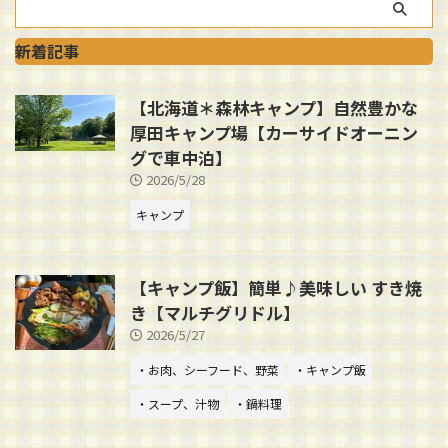
新着記事
【北海道＊森林キャンプ】自然豊かな
厚田キャンプ場【カーサイドオーニン
グで車中泊】
2026/5/28
キャンプ
【キャンプ飯】簡単♪美味しい すき焼
き【マルチグリドル】
2026/5/27
・お肉、シーフード、野菜
・キャンプ飯
・スープ、汁物
・鍋料理