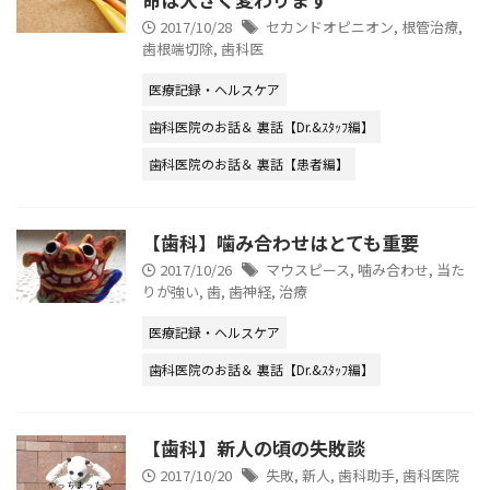
2017/10/28
セカンドオピニオン
,
根管治療
,
歯根端切除
,
歯科医
医療記録・ヘルスケア
歯科医院のお話＆ 裏話【Dr.&ｽﾀｯﾌ編】
歯科医院のお話＆ 裏話【患者編】
【歯科】噛み合わせはとても重要
2017/10/26
マウスピース
,
噛み合わせ
,
当た
りが強い
,
歯
,
歯神経
,
治療
医療記録・ヘルスケア
歯科医院のお話＆ 裏話【Dr.&ｽﾀｯﾌ編】
【歯科】新人の頃の失敗談
2017/10/20
失敗
,
新人
,
歯科助手
,
歯科医院