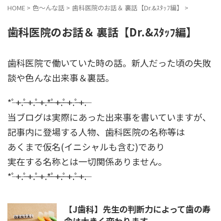
HOME
>
色～んな話
>
歯科医院のお話＆ 裏話【Dr.&ｽﾀｯﾌ編】
>
歯科医院のお話＆ 裏話【Dr.&ｽﾀｯﾌ編】
歯科医院で働いていた時の話。新人だった頃の失敗
談や色んな出来事＆裏話。
*――ﾟ+.――ﾟ+.――ﾟ+.――*――ﾟ+.――ﾟ+.――ﾟ+.
当ブログは実際にあった出来事を書いていますが、
記事内に登場する人物、歯科医院の名称等は
あくまで仮名(イニシャルも含む)であり
実在する名称とは一切関係ありません。
*――ﾟ+.――ﾟ+.――ﾟ+.――*――ﾟ+.――ﾟ+.――ﾟ+.
【J歯科】先生の判断力によって歯の寿
命は大きく変わります