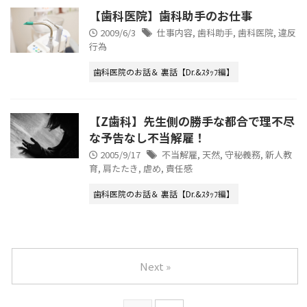
【歯科医院】歯科助手のお仕事
2009/6/3
仕事内容
,
歯科助手
,
歯科医院
,
違反
行為
歯科医院のお話＆ 裏話【Dr.&ｽﾀｯﾌ編】
【Z歯科】先生側の勝手な都合で理不尽
な予告なし不当解雇！
2005/9/17
不当解雇
,
天然
,
守秘義務
,
新人教
育
,
肩たたき
,
虐め
,
責任感
歯科医院のお話＆ 裏話【Dr.&ｽﾀｯﾌ編】
Next »