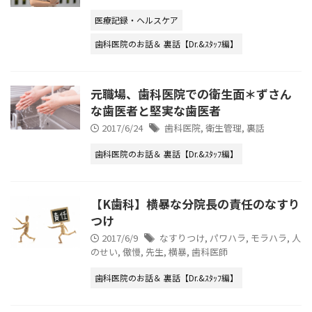
医療記録・ヘルスケア
歯科医院のお話＆ 裏話【Dr.&ｽﾀｯﾌ編】
元職場、歯科医院での衛生面＊ずさん
な歯医者と堅実な歯医者
2017/6/24
歯科医院
,
衛生管理
,
裏話
歯科医院のお話＆ 裏話【Dr.&ｽﾀｯﾌ編】
【K歯科】横暴な分院長の責任のなすり
つけ
2017/6/9
なすりつけ
,
パワハラ
,
モラハラ
,
人
のせい
,
傲慢
,
先生
,
横暴
,
歯科医師
歯科医院のお話＆ 裏話【Dr.&ｽﾀｯﾌ編】