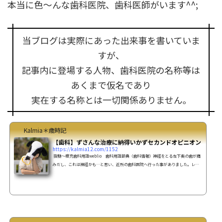
本当に色～んな歯科医院、歯科医師がいます^^;
当ブログは実際にあった出来事を書いていま
すが、
記事内に登場する人物、歯科医院の名称等は
あくまで仮名であり
実在する名称とは一切関係ありません。
Kalmia＊歳時記
【歯科】ずさんな治療に納得いかずセカンドオピニオン
https://kalmia12.com/1152
抜髄～根充歯科用語weblio 歯科用語辞典（歯科情報）神経をとる左下奥の歯が痛
みだし、これは神経かも…と思い、近所の歯科医院へ行った事がありました。レン
トゲンを撮ってみると、被せてた銀歯（インレー）の中側から虫歯になっていて神
経が炎症をおこしているとの事。それから神経を取ることになりました。根の中を
詰めたが、不完全根の治療3～4回後に根の中をゴム質の物（ガッタパーチャポイン
ト）で詰めました。（根充）根充時、根が3つあるうちの一か所に飛び上がる位の痛
みが…。根充後、確認のレントゲンを撮って見たとこ...