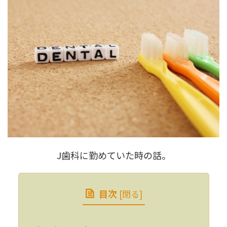
J歯科に勤めていた時の話。
目次
[
閉る
]