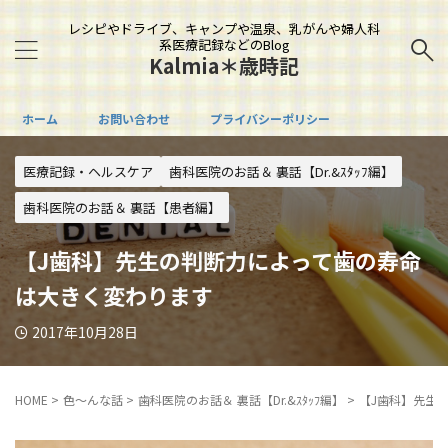
レシピやドライブ、キャンプや温泉、乳がんや婦人科
系医療記録などのBlog
Kalmia＊歳時記
ホーム
お問い合わせ
プライバシーポリシー
医療記録・ヘルスケア
歯科医院のお話＆ 裏話【Dr.&ｽﾀｯﾌ編】
歯科医院のお話＆ 裏話【患者編】
【J歯科】先生の判断力によって歯の寿命
は大きく変わります
2017年10月28日
HOME
>
色～んな話
>
歯科医院のお話＆ 裏話【Dr.&ｽﾀｯﾌ編】
>
【J歯科】先生