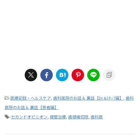
-
医療記録・ヘルスケア
,
歯科医院のお話＆ 裏話【Dr.&ｽﾀｯﾌ編】
,
歯科
医院のお話＆ 裏話【患者編】
-
セカンドオピニオン
,
根管治療
,
歯根端切除
,
歯科医