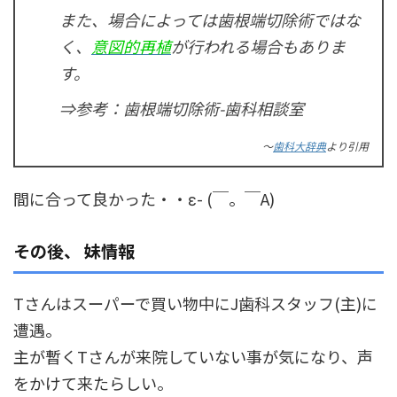
また、場合によっては歯根端切除術ではな
く、
意図的再植
が行われる場合もありま
す。
⇒参考：歯根端切除術-歯科相談室
～
歯科大辞典
より引用
間に合って良かった・・ε- (￣。￣A)
その後、 妹情報
Tさんはスーパーで買い物中にJ歯科スタッフ(主)に
遭遇。
主が暫くTさんが来院していない事が気になり、声
をかけて来たらしい。