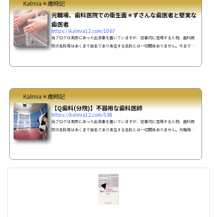
Kalmia＊歳時記
元職場、歯科医院での衛生面＊ずさんな歯医者と堅実な
歯医者
https://kalmia12.com/1067
当ブログは実際にあった出来事を書いていますが、記事内に登場する人物、歯科医
院の名称等はあくまで仮名であり実在する名称とは一切関係ありません。今まで何
軒か勤めてきた歯科医院での衛生面の話。以前、友達に「歯医者で働いている人達
がしているグローブ（使い捨ての医療用ゴム手袋）ってキレイなの？」って聞かれ
た事がありました。これには正直、返答に困りました。それは歯科医院によって
色々ですから…。Y歯科医院にいた時はグローブ着用の意味って 院内感染防止の
為、医療従事者と患者の両方を守る為だと教えられました。が...
Kalmia＊歳時記
【Q歯科(分院)】不器用な歯科医師
https://kalmia12.com/538
当ブログは実際にあった出来事を書いていますが、記事内に登場する人物、歯科医
院の名称等はあくまで仮名であり実在する名称とは一切関係ありません。元職場、Q
歯科医院(分院)に居た頃の話です。削り過ぎある患者さんで、一番奥から2番目の歯
が無かった為その両隣の歯（2本）を削って被せるブリッジ（橋渡しの歯）の予定の
患者さんのアシストをしていました。1本目の一番奥の歯は神経が無く金属の土台が
入っていて先生はその歯から、形とか高さを見ながら削っていきました。そして、2
本目は神経のある歯で虫歯1つ無いキレイな歯です。...