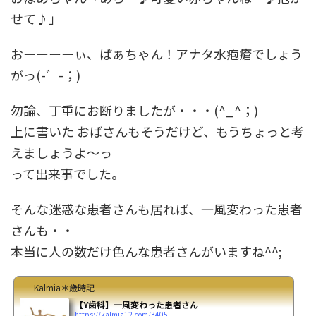
せて♪」
おーーーーぃ、ばぁちゃん！アナタ水疱瘡でしょう
がっ(-゛-；)
勿論、丁重にお断りましたが・・・(^_^；)
上に書いた おばさんもそうだけど、もうちょっと考
えましょうよ～っ
って出来事でした。
そんな迷惑な患者さんも居れば、一風変わった患者
さんも・・
本当に人の数だけ色んな患者さんがいますね^^;
Kalmia＊歳時記
【Y歯科】一風変わった患者さん
https://kalmia12.com/3405