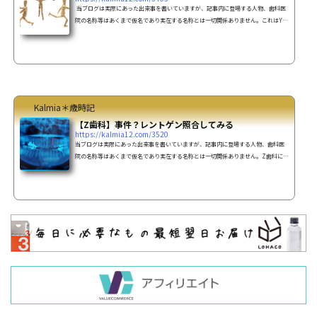
当ブログは実際にあった出来事を書いていますが、記事内に登場する人物、歯科医
院の名称等はあくまで仮名であり実在する名称とは一切関係ありません。これはY歯
科医院に居た時の話。患者さんから指図される新患で一風変わった患者Ｏさんがき
ました。（女性50代）その患者Ｏさんを呼びいれてユニット（診察台）に座っても
らった途端に、患者Ｏさん「これと、これは（タービン、コントラ等→歯を削る機
械）使わないで。椅子も倒さないで。大きいレントゲンを撮ってから治療を始めて
下さい」と言い出しました。調度、そこへ先生がや...
Kalmia＊歳時記
【Z歯科】事件？レントゲン照合してみる
https://kalmia12.com/3520
当ブログは実際にあった出来事を書いていますが、記事内に登場する人物、歯科医
院の名称等はあくまで仮名であり実在する名称とは一切関係ありません。Z歯科にい
た頃の話警察官が来院お昼休みに入ってから、警察官がやって来た事がありまし
た。警察官「○○って男性が こちらで治療を受けていたか調べて欲しいのですが」
私「Σ(｀0´*)ど、・・どうされましたか？」警察官「(○○川で身元不明な遺体が普
通ではない状態で発見されましてその遺体のポケットに入っていた財布から、こち
らの診察券が出て来たんです」(๑ʘ∆ʘ๑)！うちの患者さん！？...