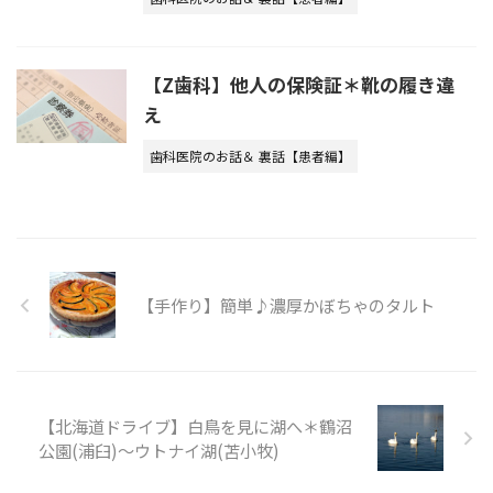
【Z歯科】他人の保険証＊靴の履き違
え
歯科医院のお話＆ 裏話【患者編】
【手作り】簡単♪濃厚かぼちゃのタルト
【北海道ドライブ】白鳥を見に湖へ＊鶴沼
公園(浦臼)～ウトナイ湖(苫小牧)