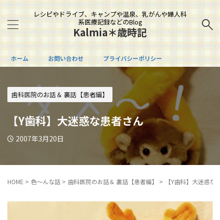
レシピやドライブ、キャンプや温泉、乳がんや婦人科
系医療記録などのBlog
Kalmia＊歳時記
ホーム
お問い合わせ
プライバシーポリシー
歯科医院のお話＆ 裏話【患者編】
【Y歯科】大迷惑な患者さん
2007年3月20日
HOME
>
色～んな話
>
歯科医院のお話＆ 裏話【患者編】
>
【Y歯科】大迷惑な