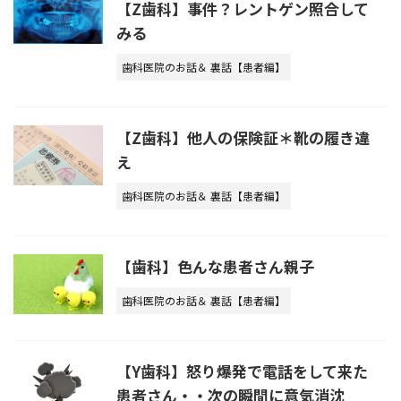
【Z歯科】事件？レントゲン照合して
みる
歯科医院のお話＆ 裏話【患者編】
【Z歯科】他人の保険証＊靴の履き違
え
歯科医院のお話＆ 裏話【患者編】
【歯科】色んな患者さん親子
歯科医院のお話＆ 裏話【患者編】
【Y歯科】怒り爆発で電話をして来た
患者さん・・次の瞬間に意気消沈