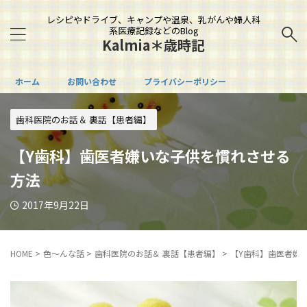
レシピやドライブ、キャンプや温泉、乳がんや婦人科
系医療記録などのBlog
Kalmia＊歳時記
ホーム
お問い合わせ
プライバシーポリシー
歯科医院のお話＆ 裏話【患者編】
【Y歯科】歯医者嫌いな子供を慣れさせる
方法
2017年9月22日
HOME
>
色～んな話
>
歯科医院のお話＆ 裏話【患者編】
>
【Y歯科】歯医者嫌