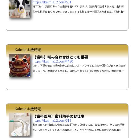
https://kalmia12.com/534
当ブログは実際にあった出来事を書いていますが、記事内に登場する人物、歯科医
院の名称等はあくまで仮名であり実在する名称とは一切関係ありません。Y歯科出勤
初日ここのスタッフは衛生士2人、受付1人、そして私 助手1人の計４人。何やら職場
の（先生、スタッフ）空気が重い。午前の診療が終わり昼食時しーーーーーーーー
ーーーーーーーーーーん誰一人話をしません…スタッフ同士、全く会話が無い(-∀-
`; )・・もう息が詰まりそう。それに先生は気性が激しいようで、スタッフの出入り
も激しいようです。こんな中でずっと働いていけるだ...
Kalmia＊歳時記
【歯科】噛み合わせはとても重要
https://kalmia12.com/4420
以前、下顎の前歯の根元部分の歯肉に小さくプクっとしたもの(腫れ)が出てきた事が
ありました。神経がある歯だし、虫歯にもなっていない歯だったので、歯肉を傷つ
けてしまってバイ菌でも入ったのかも・・と、何度か家にあるオキシドールで消毒
しましたが、全く治る気配はありません。んー・・オキシドールがダメなら、今度
はヨードグリセリン(所謂ルゴール)すると、一時的には良くなるのですが数日後には
再びプクっと。 ん・・嫌な予感(-"-;)近所の歯科医院へちょうどその時、奥歯の咬
合面に被せてある銀歯（インレー）が外れたの...
Kalmia＊歳時記
【歯科医院】歯科助手のお仕事
https://kalmia12.com/317
私が初めて歯科医院に勤めたのはST歯科。19歳でした。資格は無く、全くの未経験
どころか社会に出て初めての職場でした。さてさて始まる歯科医院でのお仕事＊初
日覚える事が沢山あって、しかも聞いた事もない名前ばかり・・それに専門用語！