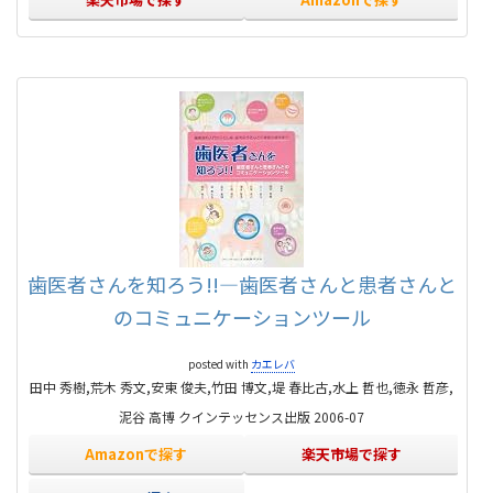
歯医者さんを知ろう!!―歯医者さんと患者さんと
のコミュニケーションツール
posted with
カエレバ
田中 秀樹,荒木 秀文,安東 俊夫,竹田 博文,堤 春比古,水上 哲也,徳永 哲彦,
泥谷 高博 クインテッセンス出版 2006-07
Amazonで探す
楽天市場で探す