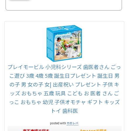
頭がパンク寸前です(๑ʘ∆ʘ๑)器具、材料、薬等の名前を全て覚えるまずはユニット
(診察台)とか治療や調整で使うの器具、何種類もの薬や消毒液、セメント等の材料、
ありとあらゆる、名称を全て覚えなければなりません。そして、どこに何が入って
いるかを覚え滅菌後は ちゃんと あった場所に戻さなけれ...
プレイモービル 小児科シリーズ 歯医者さん ごっ
こ遊び 3歳 4歳 5歳 誕生日プレゼント 誕生日 男
の子 男 女の子 女| 出産祝い プレゼント 子供 キ
ッズ おもちゃ 五歳 玩具 こども お 医者 さん ご
っこ おもちゃ 幼児 子供オモチャ ギフト キッズ
トイ 歯科医
posted with
カエレバ
楽天市場で探す
Amazonで探す