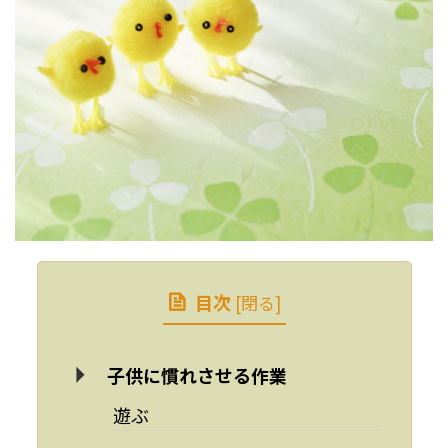
目次
[
閉る
]
子供に慣れさせる作業
遊ぶ