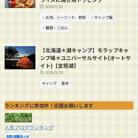
2026/5/21
・お肉、シーフード、野菜
・キャンプ飯
・麺類・ごはん
【北海道＊湖キャンプ】モラップキャ
ンプ場＊ユニバーサルサイト(オートサ
イト)【支笏湖】
2026/5/20
キャンプ
道央
ランキングに参加中！応援お願いします
人気ブログランキング