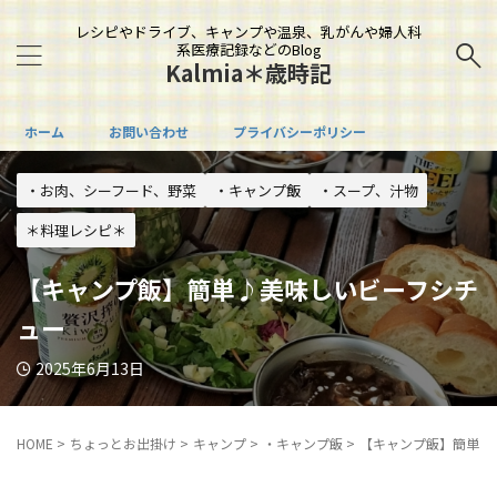
レシピやドライブ、キャンプや温泉、乳がんや婦人科
系医療記録などのBlog
Kalmia＊歳時記
ホーム
お問い合わせ
プライバシーポリシー
・お肉、シーフード、野菜
・キャンプ飯
・スープ、汁物
＊料理レシピ＊
【キャンプ飯】簡単♪美味しいビーフシチ
ュー
2025年6月13日
HOME
>
ちょっとお出掛け
>
キャンプ
>
・キャンプ飯
>
【キャンプ飯】簡単♪