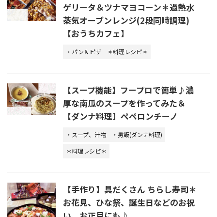
ゲリータ＆ツナマヨコーン＊過熱水
蒸気オーブンレンジ(2段同時調理)
【おうちカフェ】
・パン＆ピザ
＊料理レシピ＊
【スープ機能】フープロで簡単♪濃
厚な南瓜のスープを作ってみた＆
【ダンナ料理】ペペロンチーノ
・スープ、汁物
・男飯(ダンナ料理)
＊料理レシピ＊
【手作り】具だくさん ちらし寿司＊
お花見、ひな祭、誕生日などのお祝
い、お正月にも♪