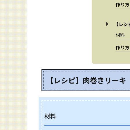
作り方
【レシ
材料
作り方
【レシピ】肉巻きリーキ
材料