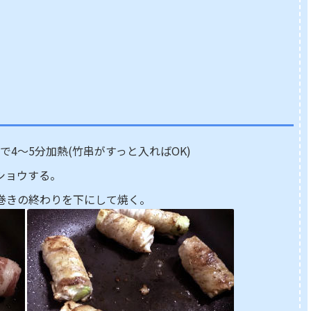
で4～5分加熱(竹串がすっと入ればOK)
ショウする。
巻きの終わりを下にして焼く。