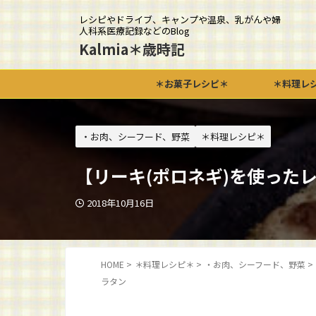
レシピやドライブ、キャンプや温泉、乳がんや婦
人科系医療記録などのBlog
Kalmia＊歳時記
＊お菓子レシピ＊
＊料理レ
・お肉、シーフード、野菜
＊料理レシピ＊
【リーキ(ポロネギ)を使った
2018年10月16日
HOME
>
＊料理レシピ＊
>
・お肉、シーフード、野菜
>
ラタン