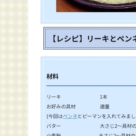
【レシピ】リーキとペン
材料
リーキ 1本
お好みの具材 適量
(今回は
ペンネ
とピーマンを入れてみまし
バター 大さじ2～具材の量
小麦粉 大さじ2～具材の量