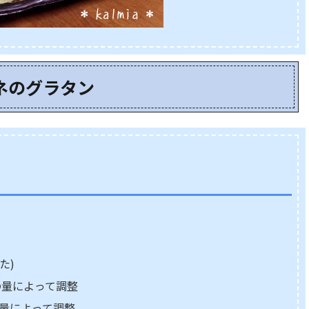
ネのグラタン
た)
によって調整
によって調整