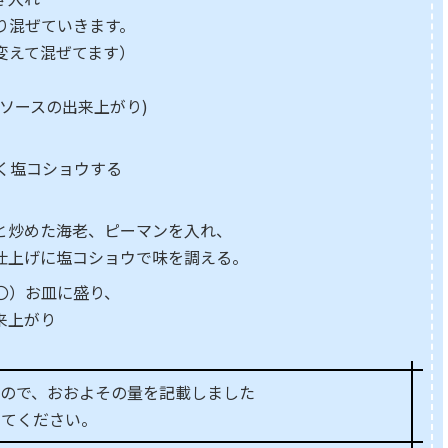
り混ぜていきます。
変えて混ぜてます）
--(ホワイトソースの出来上がり)
く塩コショウする
と炒めた海老、ピーマンを入れ、
仕上げに塩コショウで味を調える。
〇）お皿に盛り、
来上がり
なので、おおよその量を記載しました
してください。