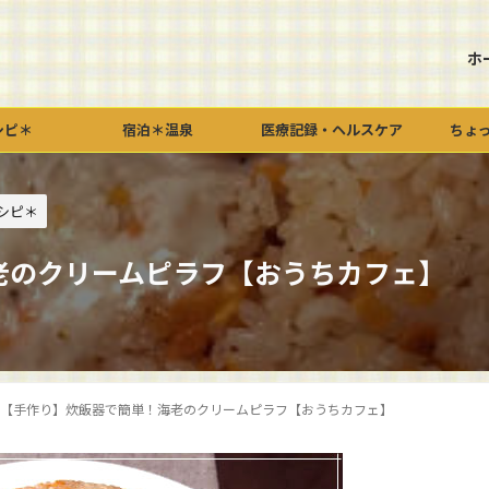
ホ
シピ＊
宿泊＊温泉
医療記録・ヘルスケア
ちょ
シピ＊
老のクリームピラフ【おうちカフェ】
【手作り】炊飯器で簡単！海老のクリームピラフ【おうちカフェ】