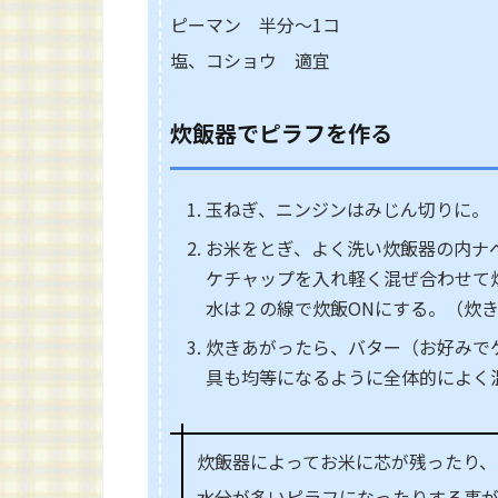
ピーマン 半分～1コ
塩、コショウ 適宜
炊飯器でピラフを作る
玉ねぎ、ニンジンはみじん切りに。
お米をとぎ、よく洗い炊飯器の内ナ
ケチャップを入れ軽く混ぜ合わせて
水は２の線で炊飯ONにする。（炊
炊きあがったら、バター（お好みで
具も均等になるように全体的によく
炊飯器によってお米に芯が残ったり、
水分が多いピラフになったりする事