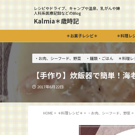
レシピやドライブ、キャンプや温泉、乳がんや婦
人科系医療記録などのBlog
Kalmia＊歳時記
＊お菓子レシピ＊
＊料理レ
・お肉、シーフード、野菜
・麺類・ごはん
＊料理レ
【手作り】炊飯器で簡単！海
2017年6月22日
HOME
>
＊料理レシピ＊
>
・お肉、シーフード、野菜
>