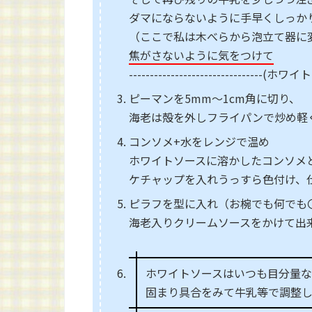
ダマにならないように手早くしっか
（ここで私は木べらから泡立て器に
焦がさないように気をつけて
------------------------------
ピーマンを5mm～1cm角に切り、
海老は殻を外しフライパンで炒め軽
コンソメ+水をレンジで温め
ホワイトソースに溶かしたコンソメ
ケチャップを入れうっすら色付け、
ピラフを型に入れ（お椀でも何でも
海老入りクリームソースをかけて出
ホワイトソースはいつも目分量
固まり具合をみて牛乳等で調整