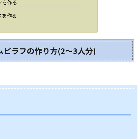
フを作る
スを作る
ピラフの作り方(2～3人分)