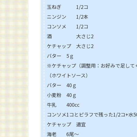
玉ねぎ 1/2コ
ニンジン 1/2本
コンソメ 1/2コ
酒 大さじ2
ケチャップ 大さじ2
バター 5ｇ
※ケチャップ（調整用：お好みで足して
（ホワイトソース）
バター 40ｇ
小麦粉 40ｇ
牛乳 400cc
コンソメ1コとピラフで残った1/2コ+水50
ケチャップ 適宜
海老 6尾～