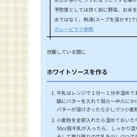
予防策としては炊く前に野菜、お米
水ではなく、熱湯(スープを溶かす)
カレーピラフ参照
炊飯している間に
ホワイトソースを作る
牛乳はレンジで１分～１分半温めて
鍋にバターを入れて弱火～中火にか
バターが溶けきったら少しづつ小麦
小麦粉を全部入れたら温めておいた
50㏄程牛乳が入ったら、しっかり混
そして再び残りの牛乳を少しづつ注