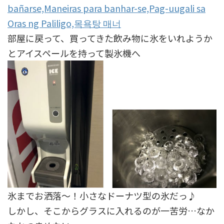
bañarse,Maneiras para banhar-se,Pag-uugali sa
Oras ng Paliligo,목욕탕 매너
部屋に戻って、買ってきた飲み物に氷をいれようか
とアイスペールを持って製氷機へ
氷までお洒落～！小さなドーナツ型の氷だっ♪
しかし、そこからグラスに入れるのが一苦労…なか