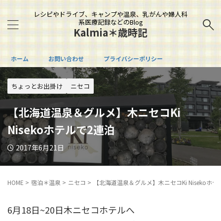
レシピやドライブ、キャンプや温泉、乳がんや婦人科
系医療記録などのBlog
Kalmia＊歳時記
ホーム
お問い合わせ
プライバシーポリシー
ちょっとお出掛け
ニセコ
【北海道温泉＆グルメ】木ニセコKi
Nisekoホテルで2連泊
2017年6月21日
HOME
>
宿泊＊温泉
>
ニセコ
>
【北海道温泉＆グルメ】木ニセコKi Nisekoホテ
6月18日~20日木ニセコホテルへ