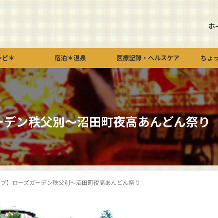
ホ
シピ＊
宿泊＊温泉
医療記録・ヘルスケア
ちょ
ーデン秩父別～沼田町夜高あんどん祭り
イブ】ローズガーデン秩父別～沼田町夜高あんどん祭り