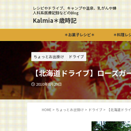
レシピやドライブ、キャンプや温泉、乳がんや婦
人科系医療記録などのBlog
Kalmia＊歳時記
＊お菓子レシピ＊
＊料理レ
ちょっとお出掛け
ドライブ
【北海道ドライブ】ローズガ
2010年8月29日
HOME
>
ちょっとお出掛け
>
ドライブ
>
【北海道ドラ