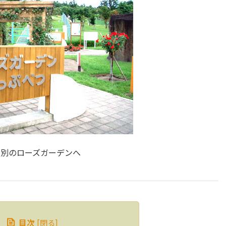
父別のローズガーデンへ
目次
[
閉る
]