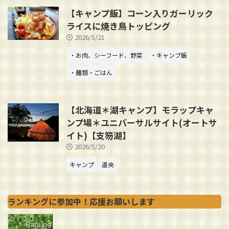
【キャンプ飯】コーン入りガーリック
ライスに焼き鳥トッピング
2026/5/21
・お肉、シーフード、野菜
・キャンプ飯
・麺類・ごはん
【北海道＊湖キャンプ】モラップキャ
ンプ場＊ユニバーサルサイト(オートサ
イト)【支笏湖】
2026/5/20
キャンプ
道央
ランキングに参加中！応援お願いします