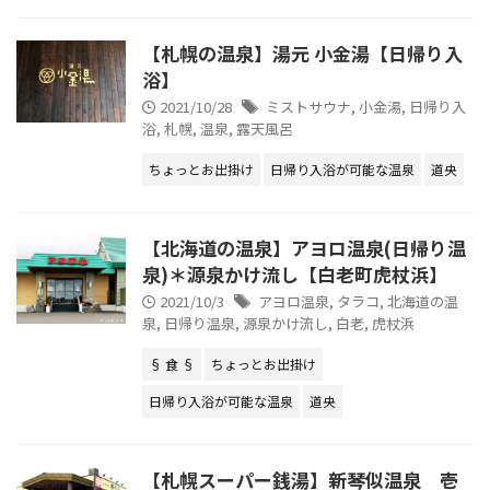
【札幌の温泉】湯元 小金湯【日帰り入
浴】
2021/10/28
ミストサウナ
,
小金湯
,
日帰り入
浴
,
札幌
,
温泉
,
露天風呂
ちょっとお出掛け
日帰り入浴が可能な温泉
道央
【北海道の温泉】アヨロ温泉(日帰り温
泉)＊源泉かけ流し【白老町虎杖浜】
2021/10/3
アヨロ温泉
,
タラコ
,
北海道の温
泉
,
日帰り温泉
,
源泉かけ流し
,
白老
,
虎杖浜
§ 食 §
ちょっとお出掛け
日帰り入浴が可能な温泉
道央
【札幌スーパー銭湯】新琴似温泉 壱