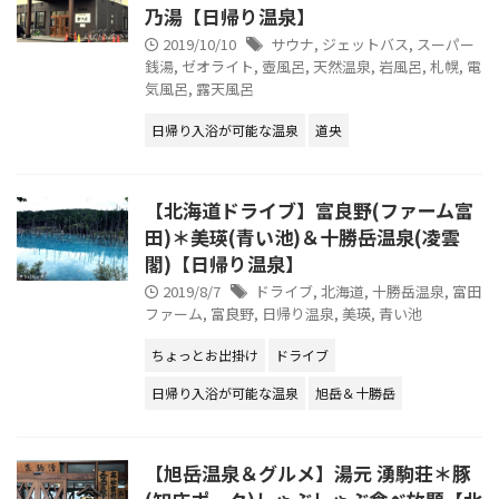
乃湯【日帰り温泉】
2019/10/10
サウナ
,
ジェットバス
,
スーパー
銭湯
,
ゼオライト
,
壺風呂
,
天然温泉
,
岩風呂
,
札幌
,
電
気風呂
,
露天風呂
日帰り入浴が可能な温泉
道央
【北海道ドライブ】富良野(ファーム富
田)＊美瑛(青い池)＆十勝岳温泉(凌雲
閣)【日帰り温泉】
2019/8/7
ドライブ
,
北海道
,
十勝岳温泉
,
富田
ファーム
,
富良野
,
日帰り温泉
,
美瑛
,
青い池
ちょっとお出掛け
ドライブ
日帰り入浴が可能な温泉
旭岳＆十勝岳
【旭岳温泉＆グルメ】湯元 湧駒荘＊豚