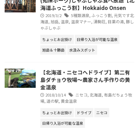
(知床ポーク)しゃぶしゃぶ食べ放題【北
海道ふっこう割】Hokkaido Onsen
2019/3/2
5種類源泉
,
ふっこう割
,
元気です北
海道
,
旭岳
,
温泉
,
温泉マナー
,
湧駒荘
,
目薬の湯
,
豚し
ゃぶしゃぶ
ちょっとお出掛け
日帰り入浴が可能な温泉
旭岳＆十勝岳
水汲みスポット
【北海道・ニセコへドライブ】第二有
島ダチョウ牧場～農家さん手作りの黄
金温泉
2018/10/14
ニセコ
,
北海道
,
有島だちょう牧
場
,
道の駅
,
黄金温泉
ちょっとお出掛け
ドライブ
ニセコ
日帰り入浴が可能な温泉