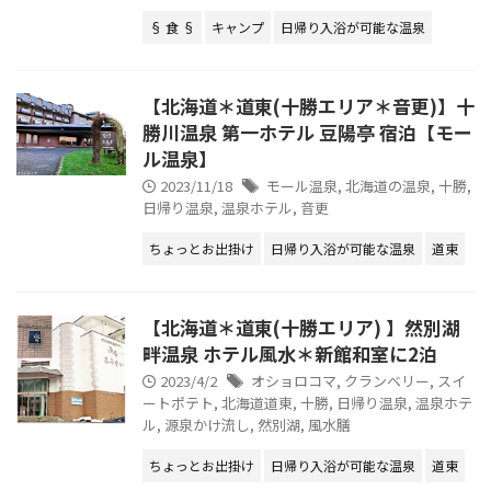
§ 食 §
キャンプ
日帰り入浴が可能な温泉
【北海道＊道東(十勝エリア＊音更)】十
勝川温泉 第一ホテル 豆陽亭 宿泊【モー
ル温泉】
2023/11/18
モール温泉
,
北海道の温泉
,
十勝
,
日帰り温泉
,
温泉ホテル
,
音更
ちょっとお出掛け
日帰り入浴が可能な温泉
道東
【北海道＊道東(十勝エリア) 】然別湖
畔温泉 ホテル風水＊新館和室に2泊
2023/4/2
オショロコマ
,
クランベリー
,
スイ
ートポテト
,
北海道道東
,
十勝
,
日帰り温泉
,
温泉ホテ
ル
,
源泉かけ流し
,
然別湖
,
風水膳
ちょっとお出掛け
日帰り入浴が可能な温泉
道東