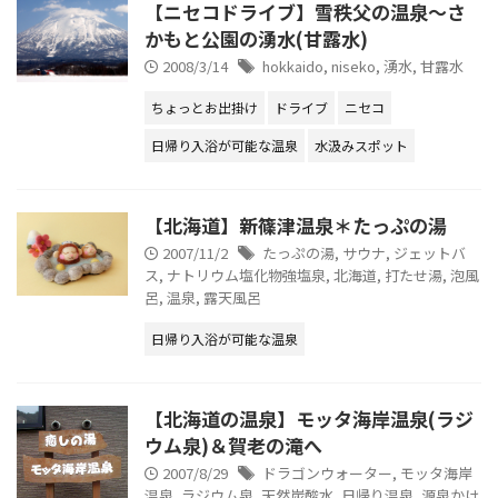
【ニセコドライブ】雪秩父の温泉～さ
かもと公園の湧水(甘露水)
2008/3/14
hokkaido
,
niseko
,
湧水
,
甘露水
ちょっとお出掛け
ドライブ
ニセコ
日帰り入浴が可能な温泉
水汲みスポット
【北海道】新篠津温泉＊たっぷの湯
2007/11/2
たっぷの湯
,
サウナ
,
ジェットバ
ス
,
ナトリウム塩化物強塩泉
,
北海道
,
打たせ湯
,
泡風
呂
,
温泉
,
露天風呂
日帰り入浴が可能な温泉
【北海道の温泉】モッタ海岸温泉(ラジ
ウム泉)＆賀老の滝へ
2007/8/29
ドラゴンウォーター
,
モッタ海岸
温泉
,
ラジウム泉
,
天然炭酸水
,
日帰り温泉
,
源泉かけ