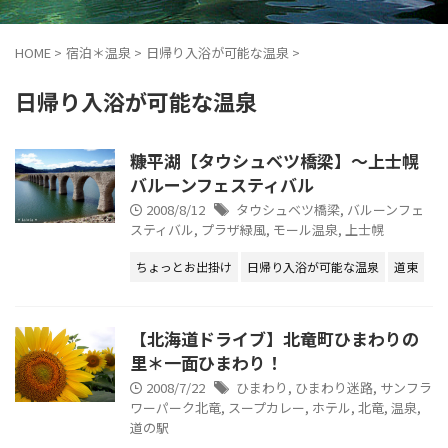
HOME
>
宿泊＊温泉
>
日帰り入浴が可能な温泉
>
日帰り入浴が可能な温泉
糠平湖【タウシュベツ橋梁】～上士幌
バルーンフェスティバル
2008/8/12
タウシュベツ橋梁
,
バルーンフェ
スティバル
,
プラザ緑風
,
モール温泉
,
上士幌
ちょっとお出掛け
日帰り入浴が可能な温泉
道東
【北海道ドライブ】北竜町ひまわりの
里＊一面ひまわり！
2008/7/22
ひまわり
,
ひまわり迷路
,
サンフラ
ワーパーク北竜
,
スープカレー
,
ホテル
,
北竜
,
温泉
,
道の駅