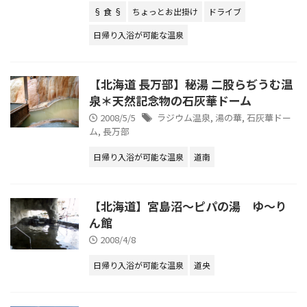
§ 食 §
ちょっとお出掛け
ドライブ
日帰り入浴が可能な温泉
【北海道 長万部】秘湯 二股らぢうむ温
泉＊天然記念物の石灰華ドーム
2008/5/5
ラジウム温泉
,
湯の華
,
石灰華ドー
ム
,
長万部
日帰り入浴が可能な温泉
道南
【北海道】宮島沼～ピパの湯 ゆ～り
ん館
2008/4/8
日帰り入浴が可能な温泉
道央