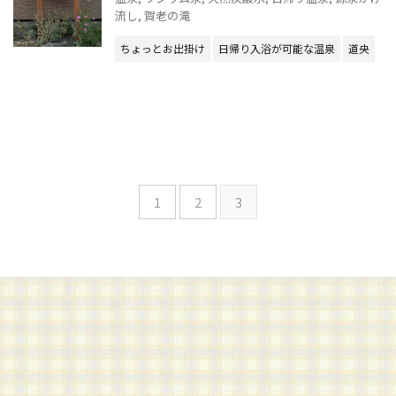
流し
,
賀老の滝
ちょっとお出掛け
日帰り入浴が可能な温泉
道央
1
2
3