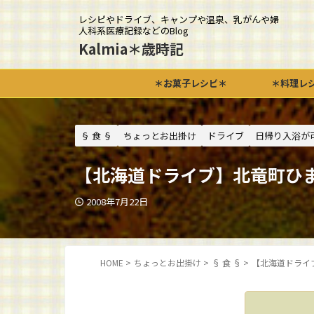
レシピやドライブ、キャンプや温泉、乳がんや婦
人科系医療記録などのBlog
Kalmia＊歳時記
＊お菓子レシピ＊
＊料理レ
§ 食 §
ちょっとお出掛け
ドライブ
日帰り入浴が
【北海道ドライブ】北竜町ひ
2008年7月22日
HOME
>
ちょっとお出掛け
>
§ 食 §
>
【北海道ドライ