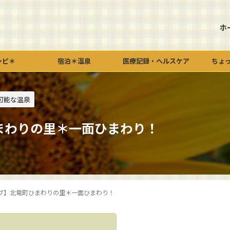
ホ
シピ＊
宿泊＊温泉
医療記録・ヘルスケア
ちょ
可能な温泉
まわりの里＊一面ひまわり！
ブ】北竜町ひまわりの里＊一面ひまわり！