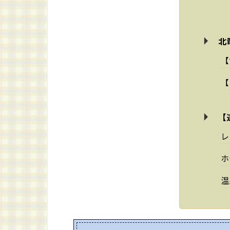
北
【
【
【
レ
ホ
温