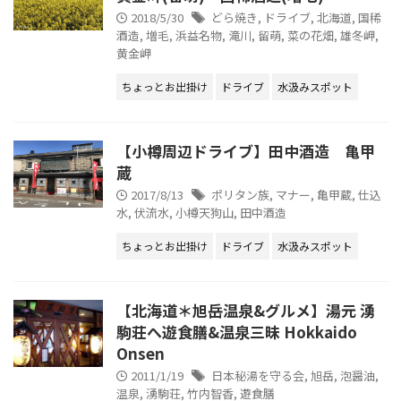
2018/5/30
どら焼き
,
ドライブ
,
北海道
,
国稀
酒造
,
増毛
,
浜益名物
,
滝川
,
留萌
,
菜の花畑
,
雄冬岬
,
黄金岬
ちょっとお出掛け
ドライブ
水汲みスポット
【小樽周辺ドライブ】田中酒造 亀甲
蔵
2017/8/13
ポリタン族
,
マナー
,
亀甲蔵
,
仕込
水
,
伏流水
,
小樽天狗山
,
田中酒造
ちょっとお出掛け
ドライブ
水汲みスポット
【北海道＊旭岳温泉&グルメ】湯元 湧
駒荘へ遊食膳&温泉三昧 Hokkaido
Onsen
2011/1/19
日本秘湯を守る会
,
旭岳
,
泡醤油
,
温泉
,
湧駒荘
,
竹内智香
,
遊食膳