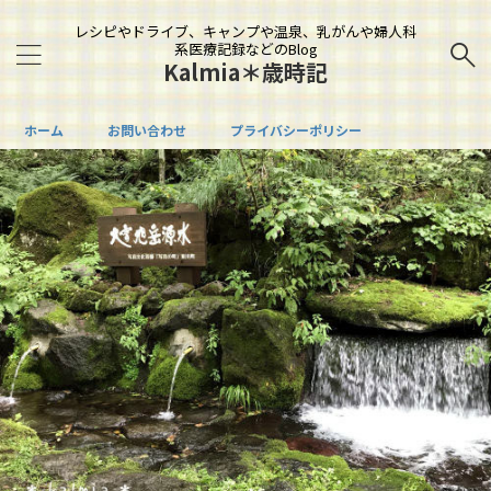
レシピやドライブ、キャンプや温泉、乳がんや婦人科
系医療記録などのBlog
Kalmia＊歳時記
ホーム
お問い合わせ
プライバシーポリシー