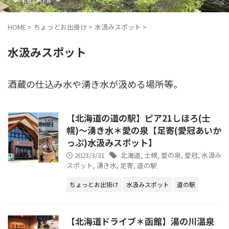
HOME
>
ちょっとお出掛け
>
水汲みスポット
>
水汲みスポット
酒蔵の仕込み水や湧き水が汲める場所等。
【北海道の道の駅】ピア21しほろ(士
幌)～湧き水＊愛の泉【足寄(愛冠あいか
っぷ)水汲みスポット】
2023/3/31
北海道
,
士幌
,
愛の泉
,
愛冠
,
水汲み
スポット
,
湧き水
,
足寄
,
道の駅
ちょっとお出掛け
水汲みスポット
道の駅
【北海道ドライブ＊函館】湯の川温泉