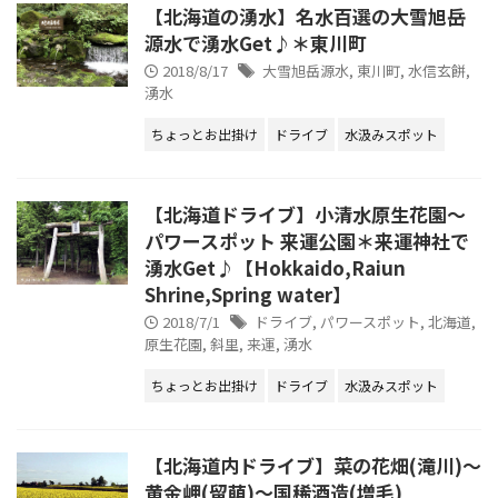
【北海道の湧水】名水百選の大雪旭岳
源水で湧水Get♪＊東川町
2018/8/17
大雪旭岳源水
,
東川町
,
水信玄餅
,
湧水
ちょっとお出掛け
ドライブ
水汲みスポット
【北海道ドライブ】小清水原生花園～
パワースポット 来運公園＊来運神社で
湧水Get♪【Hokkaido,Raiun
Shrine,Spring water】
2018/7/1
ドライブ
,
パワースポット
,
北海道
,
原生花園
,
斜里
,
来運
,
湧水
ちょっとお出掛け
ドライブ
水汲みスポット
【北海道内ドライブ】菜の花畑(滝川)～
黄金岬(留萌)～国稀酒造(増毛)