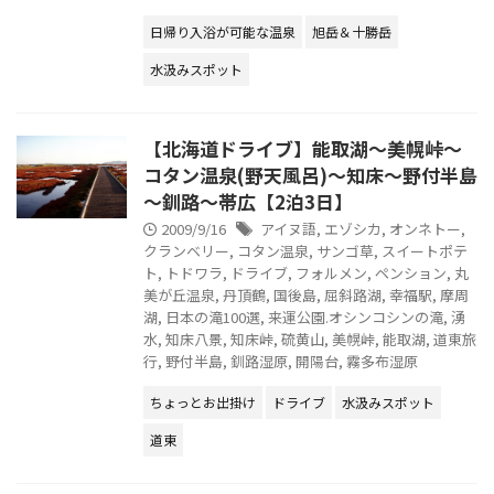
日帰り入浴が可能な温泉
旭岳＆十勝岳
水汲みスポット
【北海道ドライブ】能取湖～美幌峠～
コタン温泉(野天風呂)～知床～野付半島
～釧路～帯広【2泊3日】
2009/9/16
アイヌ語
,
エゾシカ
,
オンネトー
,
クランベリー
,
コタン温泉
,
サンゴ草
,
スイートポテ
ト
,
トドワラ
,
ドライブ
,
フォルメン
,
ペンション
,
丸
美が丘温泉
,
丹頂鶴
,
国後島
,
屈斜路湖
,
幸福駅
,
摩周
湖
,
日本の滝100選
,
来運公園.オシンコシンの滝
,
湧
水
,
知床八景
,
知床峠
,
硫黄山
,
美幌峠
,
能取湖
,
道東旅
行
,
野付半島
,
釧路湿原
,
開陽台
,
霧多布湿原
ちょっとお出掛け
ドライブ
水汲みスポット
道東