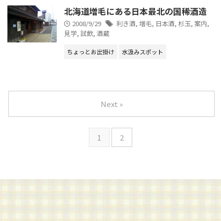
北海道増毛にある日本最北の国稀酒造
2008/9/29
利き酒
,
増毛
,
日本酒
,
杉玉
,
案内
,
見学
,
試飲
,
酒蔵
ちょっとお出掛け
水汲みスポット
Next »
1
2