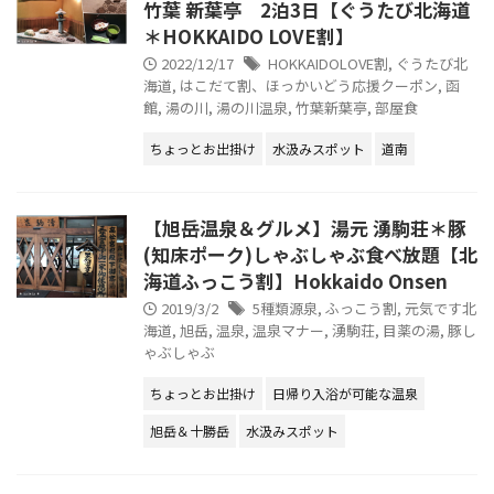
竹葉 新葉亭 2泊3日【ぐうたび北海道
＊HOKKAIDO LOVE割】
2022/12/17
HOKKAIDOLOVE割
,
ぐうたび北
海道
,
はこだて割、ほっかいどう応援クーポン
,
函
館
,
湯の川
,
湯の川温泉
,
竹葉新葉亭
,
部屋食
ちょっとお出掛け
水汲みスポット
道南
【旭岳温泉＆グルメ】湯元 湧駒荘＊豚
(知床ポーク)しゃぶしゃぶ食べ放題【北
海道ふっこう割】Hokkaido Onsen
2019/3/2
5種類源泉
,
ふっこう割
,
元気です北
海道
,
旭岳
,
温泉
,
温泉マナー
,
湧駒荘
,
目薬の湯
,
豚し
ゃぶしゃぶ
ちょっとお出掛け
日帰り入浴が可能な温泉
旭岳＆十勝岳
水汲みスポット