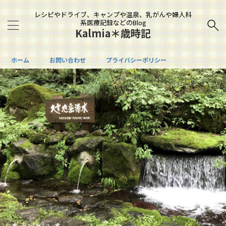
レシピやドライブ、キャンプや温泉、乳がんや婦人科
系医療記録などのBlog
Kalmia＊歳時記
ホーム
お問い合わせ
プライバシーポリシー