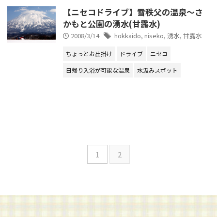
【ニセコドライブ】雪秩父の温泉～さ
かもと公園の湧水(甘露水)
2008/3/14
hokkaido
,
niseko
,
湧水
,
甘露水
ちょっとお出掛け
ドライブ
ニセコ
日帰り入浴が可能な温泉
水汲みスポット
1
2