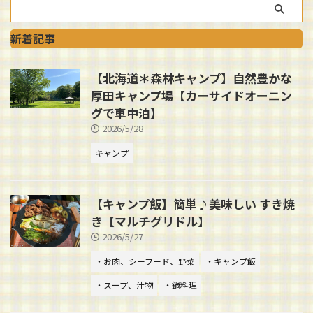
新着記事
【北海道＊森林キャンプ】自然豊かな
厚田キャンプ場【カーサイドオーニン
グで車中泊】
2026/5/28
キャンプ
【キャンプ飯】簡単♪美味しい すき焼
き【マルチグリドル】
2026/5/27
・お肉、シーフード、野菜
・キャンプ飯
・スープ、汁物
・鍋料理