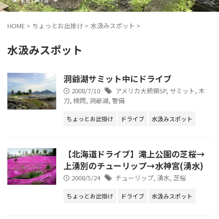
HOME
>
ちょっとお出掛け
>
水汲みスポット
>
水汲みスポット
洞爺湖サミット中にドライブ
2008/7/10
アメリカ大統領SP
,
サミット
,
木
刀
,
検問
,
洞爺湖
,
警備
ちょっとお出掛け
ドライブ
水汲みスポット
【北海道ドライブ】滝上公園の芝桜→
上湧別のチューリップ→水神宮(湧水)
2008/5/24
チューリップ
,
湧水
,
芝桜
ちょっとお出掛け
ドライブ
水汲みスポット