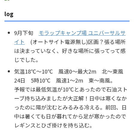
log
9月下旬
モラップキャンプ場 ユニバーサルサ
イト
(オートサイト電源無し)区画？張る場所
は決まっていなく、好きな場所に張ってって感
じでした。
気温18℃～10℃ 風速0～最大2m 北～東風
24日 5時10℃ 風速1～2m 東～南風。
予報では最低気温が10℃とあったので石油スト
ーブ持ち込みましたが大正解！日中は寒くなか
ったのに陽が沈むとみるみる冷える。前回、日
中は暑くても日が暮れてから足が寒かったので
レギンスとひざ掛けを持ち込む。