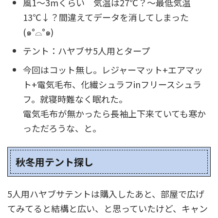
風1～3mくらい 気温は27℃？～最低気温
13℃↓？間違えてデータを消してしまった
(๑°⌓°๑)
テント：ハヤブサ5人用とタープ
今回はコット無し。レジャーマット+エアマッ
ト+電気毛布、化繊シュラフinフリースシュラ
フ。就寝時難なく眠れた。
電気毛布が無かったら長袖上下来ていても寒か
っただろうな、と。
秋冬用テント探し
5人用ハヤブサテントは購入したあと、部屋で広げ
てみてると結構と広い、と思っていたけど、キャン