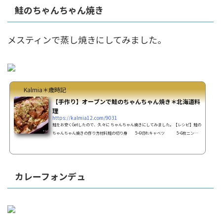
鮭のちゃんちゃん焼き
メスティンで蒸し焼きにしてみました。
Kalmia＊歳時記
【手作り】オーブンで鮭のちゃんちゃん焼き＊北海道料
理
https://kalmia12.com/9031
鮭をお安くGetしたので、久々に ちゃんちゃん焼きにしてみました。【レシピ】鮭の
ちゃんちゃん焼きの作り方材料鮭の切り身 5~6切れキャベツ 5~6枚ニンジ
ン 1/2本玉ねぎ 1/2個シメジ 1/2長ねぎ 1本ピーマ
ン 1～2個塩コショウ 適量バター 適量味噌ダレ味噌
100ｇ砂糖 大さじ3マヨネーズ 大さじ3料理酒 大さじ2にん
にく(ﾁｭｰﾌﾞ) 小さじ1生姜(ﾁｭｰﾌﾞ) 小さじ1作り方 味噌だれの調味料を合わせて
カレーフォンデュ
おく。 鮭はキッチンペ...