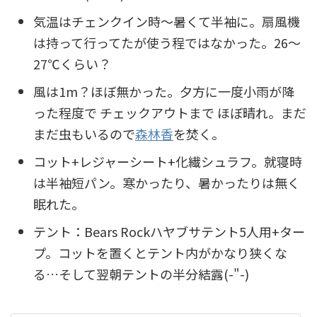
気温はチェンクイン時～暑くて半袖に。扇風機
は持って行ってたが使う程ではなかった。26～
27℃くらい？
風は1m？ほぼ無かった。夕方に一度小雨が降
った程度で チェックアウトまで ほぼ晴れ。まだ
まだ虫もいるので
森林香
を焚く。
コット+レジャーシート+化繊シュラフ。就寝時
は半袖短パン。寒かったり、暑かったりは無く
眠れた。
テント：Bears Rockハヤブサテント5人用+ター
プ。コットを置くとテント内がかなり狭くな
る…そして翌朝テントの半分結露(-"-)