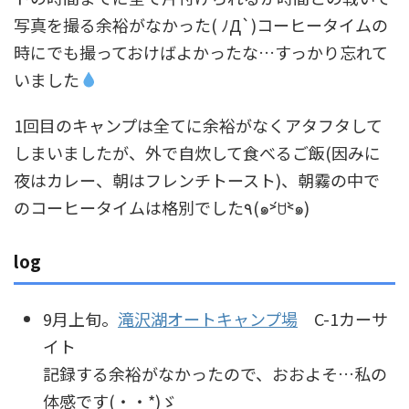
写真を撮る余裕がなかった( ﾉД`)コーヒータイムの
時にでも撮っておけばよかったな…すっかり忘れて
いました
1回目のキャンプは全てに余裕がなくアタフタして
しまいましたが、外で自炊して食べるご飯(因みに
夜はカレー、朝はフレンチトースト)、朝霧の中で
のコーヒータイムは格別でした٩(๑˃́ꇴ˂̀๑)
log
9月上旬。
滝沢湖オートキャンプ場
C-1カーサ
イト
記録する余裕がなかったので、おおよそ…私の
体感です(・・*)ゞ