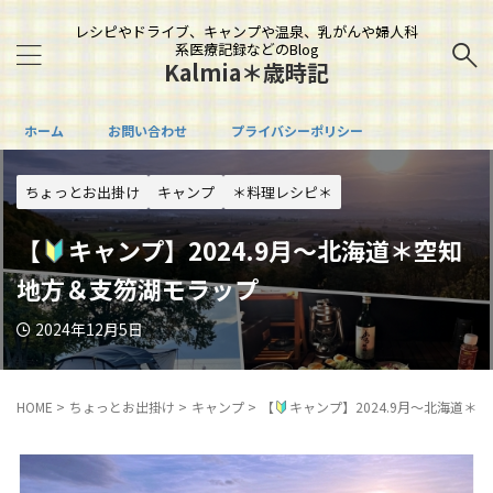
レシピやドライブ、キャンプや温泉、乳がんや婦人科
系医療記録などのBlog
Kalmia＊歳時記
ホーム
お問い合わせ
プライバシーポリシー
ちょっとお出掛け
キャンプ
＊料理レシピ＊
【
キャンプ】2024.9月～北海道＊空知
地方＆支笏湖モラップ
2024年12月5日
HOME
>
ちょっとお出掛け
>
キャンプ
>
【
キャンプ】2024.9月～北海道＊