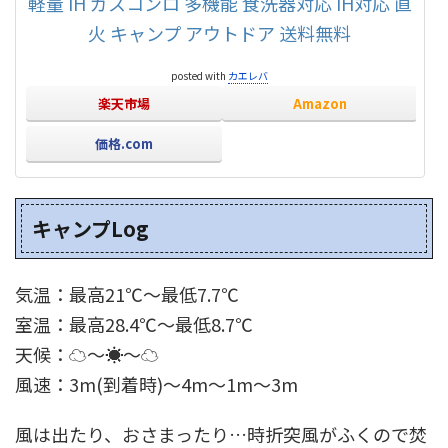
軽量 IH ガスコンロ 多機能 食洗器対応 IH対応 直
火 キャンプ アウトドア 送料無料
posted with
カエレバ
楽天市場
Amazon
価格.com
キャンプLog
気温：最高21℃～最低7.7℃
室温：最高28.4℃～最低8.7℃
天候：☁～☀～☁
風速：3m(到着時)～4m～1m～3m
風は出たり、おさまったり…時折突風がふくので焚