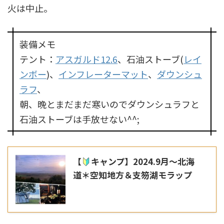
火は中止。
装備メモ
テント：
アスガルド12.6
、石油ストーブ(
レイ
ンボー
)、
インフレーターマット
、
ダウンシュ
ラフ
、
朝、晩とまだまだ寒いのでダウンシュラフと
石油ストーブは手放せない^^;
【
キャンプ】2024.9月～北海
道＊空知地方＆支笏湖モラップ