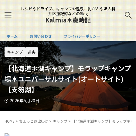
レシピやドライブ、キャンプや温泉、乳がんや婦人科
系医療記録などのBlog
Kalmia＊歳時記
ホーム
お問い合わせ
プライバシーポリシー
キャンプ
道央
【北海道＊湖キャンプ】モラップキャンプ
場＊ユニバーサルサイト(オートサイト)
【支笏湖】
2026年5月20日
HOME
>
ちょっとお出掛け
>
キャンプ
>
【北海道＊湖キャンプ】モラップキャン