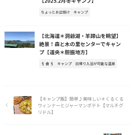
【2025.2月冬キャンプ】
ちょっとお出掛け
キャンプ
【北海道＊洞爺湖・羊蹄山を眺望】
絶景！森と木の里センターでキャン
プ【道央＊胆振地方】
§ 食 §
キャンプ
日帰り入浴が可能な温泉
【キャンプ飯】簡単♪美味しい＊くるくる
ウィンナーとジャーマンポテト【マルチグ
リドル】