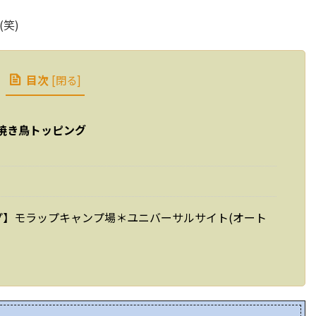
笑)
目次
[
閉る
]
焼き鳥トッピング
プ】モラップキャンプ場＊ユニバーサルサイト(オート