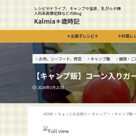
レシピやドライブ、キャンプや温泉、乳がんや婦
人科系医療記録などのBlog
Kalmia＊歳時記
＊お菓子レシピ＊
＊料理レ
・お肉、シーフード、野菜
・キャンプ飯
・麺類・ご
【キャンプ飯】コーン入りガ
2026年5月21日
HOME
>
ちょっとお出掛け
>
キャンプ
>
・キャンプ飯
>