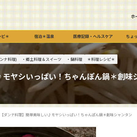
ホ
シピ＊
宿泊＊温泉
医療記録・ヘルスケア
ちょ
ンナ料理)
・郷土料理＆スイーツ
・鍋料理
＊料理レシピ＊
♪モヤシいっぱい！ちゃんぽん鍋＊創味
【ダンナ料理】簡単美味しい♪モヤシいっぱい！ちゃんぽん鍋＊創味シャンタン