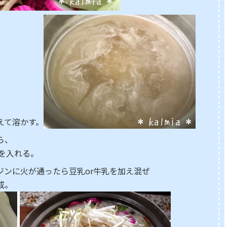
えて溶かす。
ら、
を入れる。
ジンに火が通ったら豆乳or牛乳を加え混ぜ
成。