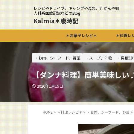
レシピやドライブ、キャンプや温泉、乳がんや婦
人科系医療記録などのBlog
Kalmia＊歳時記
＊お菓子レシピ＊
＊料理レ
・お肉、シーフード、野菜
・スープ、汁物
・男飯(ダ
【ダンナ料理】簡単美味しい
2020年1月15日
HOME
>
＊料理レシピ＊
>
・お肉、シーフード、野菜
>