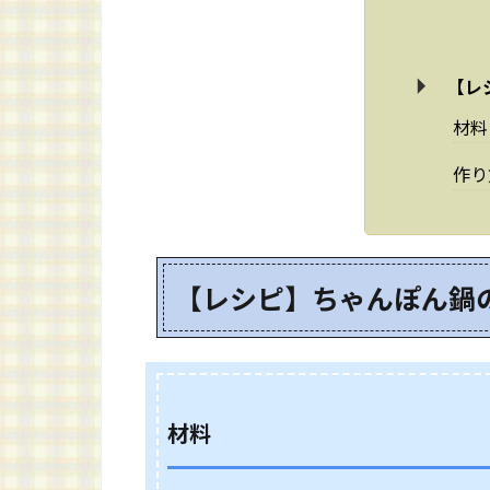
【レ
材料
作り
【レシピ】ちゃんぽん鍋
材料