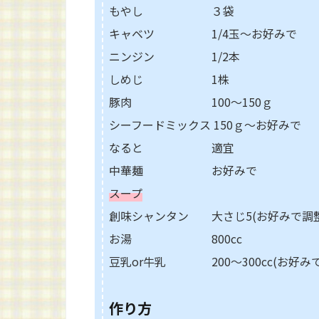
もやし ３袋
キャベツ 1/4玉～お好みで
ニンジン 1/2本
しめじ 1株
豚肉 100～150ｇ
シーフードミックス 150ｇ～お好みで
なると 適宜
中華麺 お好みで
スープ
創味シャンタン 大さじ5(お好みで調整
お湯 800cc
豆乳or牛乳 200～300cc(お好み
作り方