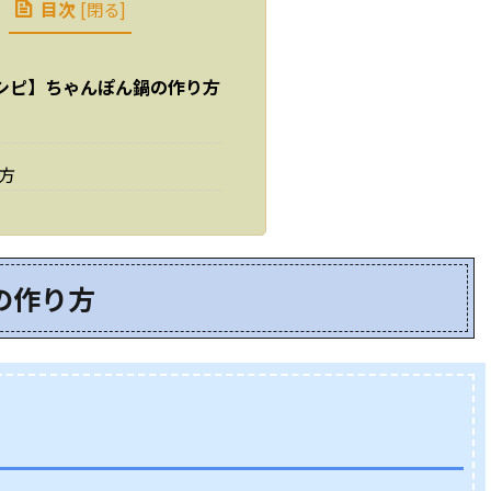
目次
[
閉る
]
シピ】ちゃんぽん鍋の作り方
方
の作り方