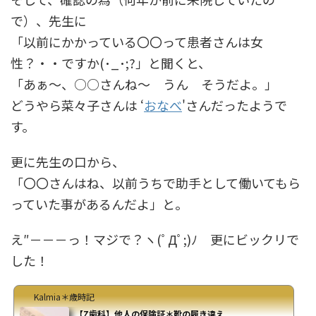
で）、先生に
「以前にかかっている〇〇って患者さんは女
性？・・ですか(･_･;?」と聞くと、
「あぁ〜、○○さんね〜 うん そうだよ。」
どうやら菜々子さんは ‘
おなべ
'さんだったようで
す。
更に先生の口から、
「〇〇さんはね、以前うちで助手として働いてもら
っていた事があるんだよ」と。
え″－－－っ！マジで？ヽ(ﾟДﾟ;)ﾉ 更にビックリで
した！
Kalmia＊歳時記
【Z歯科】他人の保険証＊靴の履き違え