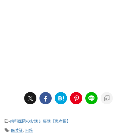
-
歯科医院のお話＆ 裏話【患者編】
-
保険証
,
困惑