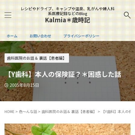
レシピやドライブ、キャンプや温泉、乳がんや婦人科
系医療記録などのBlog
Kalmia＊歳時記
ホーム
お問い合わせ
プライバシーポリシー
歯科医院のお話＆ 裏話【患者編】
【Y歯科】本人の保険証？＊困惑した話
2005年8月15日
HOME
>
色～んな話
>
歯科医院のお話＆ 裏話【患者編】
>
【Y歯科】本人の保