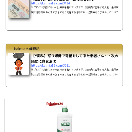
https://kalmia12.com/3414
当ブログは実際にあった出来事を書いていますが、記事内に登場する人物、歯科医
院の名称等はあくまで仮名であり実在する名称とは一切関係ありません。これはZ歯
科での話。保険証ある日、カルテのチェックをしていると、不備があって保険証の
再確認をしなくてはならないカルテが出て来ました。見てみると、前日にかかった
新患 田村 知佳さん（20歳の女性 仮名）でした。そして、朝のうちに保険証の確認を
しようと、田村さんの問診票に書かれた電話番号にかけてみました。すると、「は
い、井村（仮名）です。」と女性が出た。あれ？間違...
Kalmia＊歳時記
【Y歯科】怒り爆発で電話をして来た患者さん・・次の
瞬間に意気消沈
https://kalmia12.com/3381
当ブログは実際にあった出来事を書いていますが、記事内に登場する人物、歯科医
院の名称等はあくまで仮名であり実在する名称とは一切関係ありません。これは私
がY歯科に勤めていた時の話。ご立腹受付で電話が鳴り、私が取ったのですが、いき
なり患者さんに怒られた事がありました。私「はい、Y歯科医院でございます」する
といきなり・・患者「昨日、詰めたところが また外れたんだよ！これで、５回目
だ！一体、どういう治療をしてるんだ！？」ご立腹だっ！・・と思いながらも私
「申し訳ありません・・（と、取り合えず謝っておく）失礼...