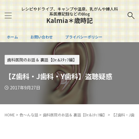
レシピやドライブ、キャンプや温泉、乳がんや婦人科
系医療記録などのBlog
Kalmia＊歳時記
ホーム
お問い合わせ
プライバシーポリシー
歯科医院のお話＆ 裏話【Dr.&ｽﾀｯﾌ編】
【Z歯科・J歯科・Y歯科】盗聴疑惑
2017年9月27日
HOME
>
色～んな話
>
歯科医院のお話＆ 裏話【Dr.&ｽﾀｯﾌ編】
>
【Z歯科・J歯科