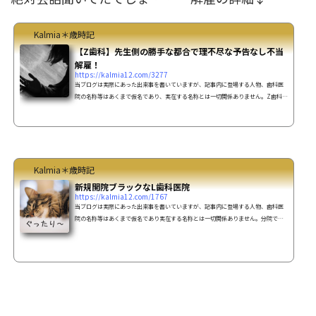
Kalmia＊歳時記
【Z歯科】先生側の勝手な都合で理不尽な予告なし不当
解雇！
https://kalmia12.com/3277
当ブログは実際にあった出来事を書いていますが、記事内に登場する人物、歯科医
院の名称等はあくまで仮名であり、実在する名称とは一切関係ありません。Z歯科医
院のどーしょもないスタッフさん達も去って行き、その翌日からは新人さん２人
（経験者）が入ってきました。それから、しばらく揉め事もなく平穏な日々が続き
ましたとさ・・で締めたかったのですが、Z歯科での最後の一波乱曲者 Aさんその
後、数年は本当に平穏な日々が続いたのですが、それはスタッフ一人が結婚退職を
して代わりに入ってきた新人Ａさんが入職して来たのが始ま...
Kalmia＊歳時記
新規開院ブラックなL歯科医院
https://kalmia12.com/1767
当ブログは実際にあった出来事を書いていますが、記事内に登場する人物、歯科医
院の名称等はあくまで仮名であり実在する名称とは一切関係ありません。分院であ
る新規開院のＬ歯科医院に勤めたお話L歯科詳細 L歯科は10時～19時半までの診療で
土日祝休診。 「完全予約制ではないので好きな時に来てください！」を売り？にし
ている（一日にどの様な患者さんが来てどの様な治療になるのか予測がつかない）
L歯科分院長は歯科大学卒業して数年目の20代半ばの先生。 卒業してL歯科本院勤務
2年目位に本院長から分院を出す話があり、そこの...