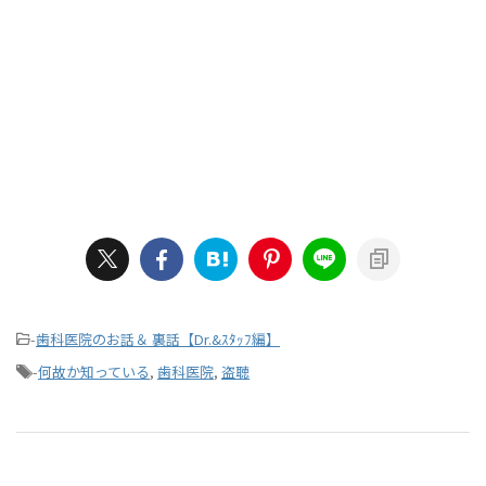
-
歯科医院のお話＆ 裏話【Dr.&ｽﾀｯﾌ編】
-
何故か知っている
,
歯科医院
,
盗聴