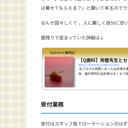
は乗せてもらえる？」と聞いて来るのでウザ
なんせ図々しくて 、人に厳しく自分に甘
居残りで捉まっていた詳細は↓
Kalmia＊歳時記
【Q歯科】完璧先生とセ
https://kalmia12.com/537#i-4
当ブログは実際にあった出来事を
物、歯科医院の名称等はあくまで
りません。Q歯科医院は本院と分
院長は完璧先生プロ意識Q歯科本
いたい事は何でもズバズバ言う先生
に、完璧主義で、ミスは許されま
ピリピリムード。「給料を貰って
受付業務
と先生はよく言っていました。スタッ
受付はスタッフ皆でローテーションのはず