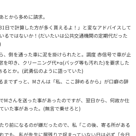
あとから多めに請求。
×31日で計算した方が多く貰えるよ！」と変なアドバイスして
いるではないか！(だいたいは公共交通機関の定期代だった
)
ら、側を通った車に泥を掛けられたと。調度 赤信号で車が止
窓を叩き、クリーニング代+α(バッグ等も汚れた)を要求した
あるとか。(武勇伝のように語っていた)
るまでずっと、Mさんは「私、ここ辞めるから」が口癖の辞
でMさんを送った事があったのですが、翌日から、何故か仕
ていた事があった。(無言で乗せろと)
たり前になるのが嫌だったので、私「この後、寄る所がある
れでも、私が先生に居残りで捉まっていない日は必ず「今日