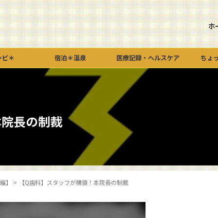
ホ
シピ＊
宿泊＊温泉
医療記録・ヘルスケア
ちょ
本院長の制裁
ﾌ編】
>
【Q歯科】スタッフが横領！本院長の制裁