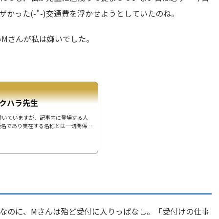
かった(-"-)交通費を浮かせようとしていたのね。
いMさんが私は嫌いでした。
クハラ先生
書いていますが、記事内に登場する人
仮名であり実在する名称とは一切関係あ
院があり、私は分院での勤務でした。本
院長は仕事に関してはとても厳しく、言
です(言葉はキツイし口が悪い)それ
せん。なので、本院のスタッフはいつも
働いている以上、プロ根性をみせろ！」
...
なのに、Mさんは殆ど受付に入りっぱなし。「受付けの仕事