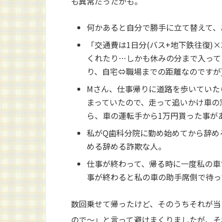
も異常だったかも。
何かあると自分で勝手に立て替えて、
「交通費は1日分(バス+地下鉄往復)
くれたり…しかも休みの分まで入って
り、自宅⇔職場までの距離なのですが
Mさん、仕事帰りに道路を歩いていた
まっていたので、走って追いかけ車の
ら、車の運転手から1万円貰った事が
私がQ歯科分院に勤め始めてから辞め
める辞める詐欺な人。
仕事が終わって、帰る時に一度私の車
事が終わると私の車の助手席側で待っ
数回乗せて帰ったけど、そのうちそれが当
ので～」と言って避けまくりましたが、そ