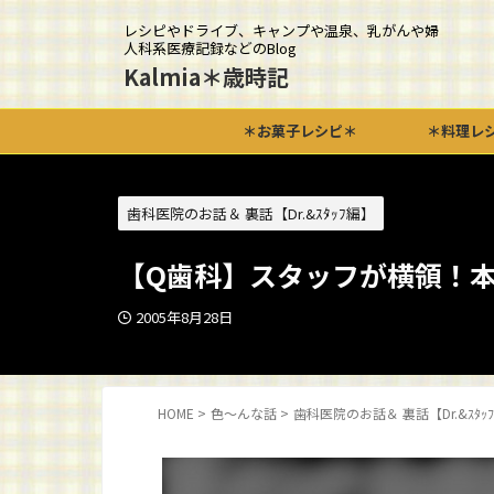
レシピやドライブ、キャンプや温泉、乳がんや婦
人科系医療記録などのBlog
Kalmia＊歳時記
＊お菓子レシピ＊
＊料理レ
歯科医院のお話＆ 裏話【Dr.&ｽﾀｯﾌ編】
【Q歯科】スタッフが横領！
2005年8月28日
HOME
>
色～んな話
>
歯科医院のお話＆ 裏話【Dr.&ｽﾀｯ