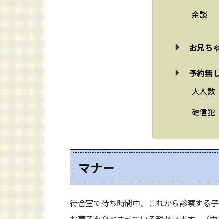
余談
お兄ち
予約無し
大人数
確信犯
マナー
待合室で待ち時間中、これから診察する子
お菓子を食べさせている親がいます。（中