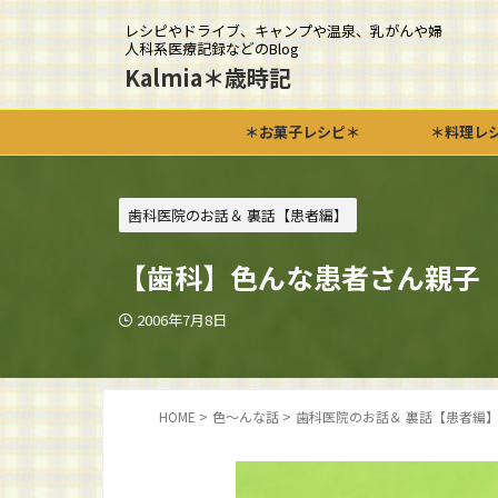
レシピやドライブ、キャンプや温泉、乳がんや婦
人科系医療記録などのBlog
Kalmia＊歳時記
＊お菓子レシピ＊
＊料理レ
歯科医院のお話＆ 裏話【患者編】
【歯科】色んな患者さん親子
2006年7月8日
HOME
>
色～んな話
>
歯科医院のお話＆ 裏話【患者編