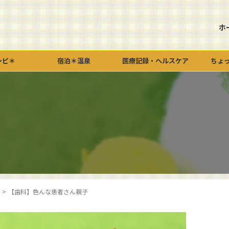
ホ
シピ＊
宿泊＊温泉
医療記録・ヘルスケア
ちょ
】
>
【歯科】色んな患者さん親子