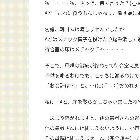
私「・・・私、さっき、何て言った？(-_-#)
A君「これは食うもんじゃねぇ、潰す為に
勿論、輪ゴムは渡しませんでしたが
A君はスナック菓子を投げたり踏み潰して
待合室の床はメチャクチャ・・・・
そこで、母親の治療が終わって待合室に戻
子供を叱るわけでも、こっちに謝るわけで
「お会計は？」と。…((o(-゛-；)おのれ
私は「A君、床を散らかしちゃいましたね^
「あまり騒がれますと、他の患者さんの迷
他の患者さんには聞こえないように、小声
その母親は聞こえませーん（完全無視）で