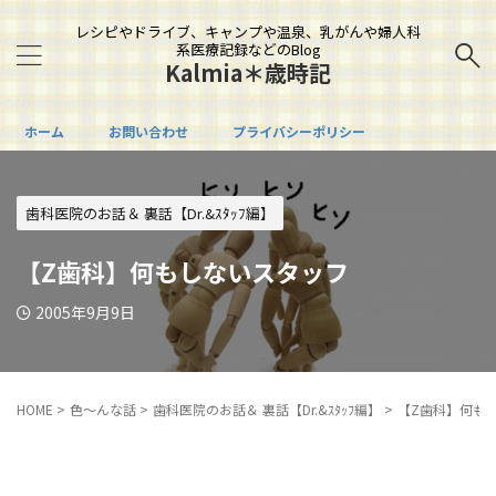
レシピやドライブ、キャンプや温泉、乳がんや婦人科
系医療記録などのBlog
Kalmia＊歳時記
ホーム
お問い合わせ
プライバシーポリシー
歯科医院のお話＆ 裏話【Dr.&ｽﾀｯﾌ編】
【Z歯科】何もしないスタッフ
2005年9月9日
HOME
>
色～んな話
>
歯科医院のお話＆ 裏話【Dr.&ｽﾀｯﾌ編】
>
【Z歯科】何も