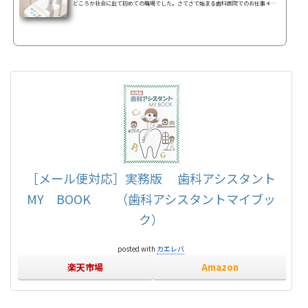
どころか社会に出て初めての職場でした。さてさて始まる歯科医院でのお仕事＊初
日覚える事が沢山あって、しかも聞いた事もない名前ばかり・・それに専門用語！
頭がパンク寸前です(๑ʘ∆ʘ๑)器具、材料、薬等の名前を全て覚えるまずはユニット
(診察台)とか治療や調整で使うの器具、何種類もの薬や消毒液、セメント等の材料、
ありとあらゆる、名称を全て覚えなければなりません。そして、どこに何が入って
いるかを覚え滅菌後は ちゃんと あった場所に戻さなけれ...
［メール便対応］実務版 歯科アシスタント
MY BOOK （歯科アシスタントマイブッ
ク）
posted with
カエレバ
楽天市場
Amazon