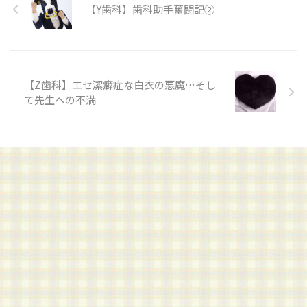
【Y歯科】歯科助手奮闘記②
【Z歯科】エセ潔癖症な白衣の悪魔…そし
て先生への不満