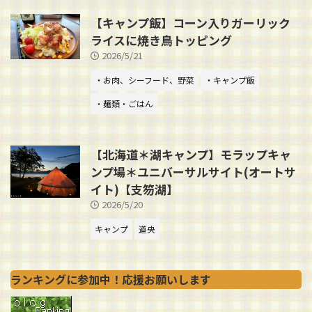
【キャンプ飯】コーン入りガーリック
ライスに焼き鳥トッピング
2026/5/21
・お肉、シーフード、野菜
・キャンプ飯
・麺類・ごはん
【北海道＊湖キャンプ】モラップキャ
ンプ場＊ユニバーサルサイト(オートサ
イト)【支笏湖】
2026/5/20
キャンプ
道央
ランキングに参加中！応援お願いします