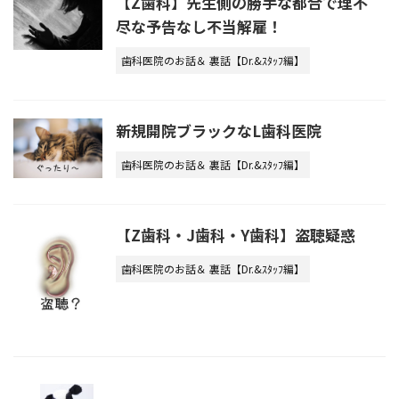
【Z歯科】先生側の勝手な都合で理不
尽な予告なし不当解雇！
歯科医院のお話＆ 裏話【Dr.&ｽﾀｯﾌ編】
新規開院ブラックなL歯科医院
歯科医院のお話＆ 裏話【Dr.&ｽﾀｯﾌ編】
【Z歯科・J歯科・Y歯科】盗聴疑惑
歯科医院のお話＆ 裏話【Dr.&ｽﾀｯﾌ編】