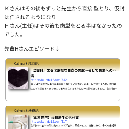
Ｋさんはその後もずっと先生から直接 型とり、仮封
は任されるようになり
Ｈさん(主任)はその後も歯型をとる事はなかったの
でした。
先輩Hさんエピソード↓
Kalmia＊歳時記
【Z歯科】エセ潔癖症な白衣の悪魔…そして先生への不
満
https://kalmia12.com/532
当ブログは実際にあった出来事を書いていますが、記事内に登場する人物、歯科医
院の名称等はあくまで仮名であり実在する名称とは一切関係ありません。Z歯科医院
のスタッフＨさんエピソード。Ｈさんはとっても気分屋さん。何か分らない事があ
ってＨさんに聞いても、よく投げやりだったり、つっけんどんな言葉が返って来
る。タクシー運転手とある日、患者さんがタクシーでZ歯科医院へ向かっている途
中、場所が分らなかったらしく、運転手さんが電話をしてきた事がありました。
Kalmia＊歳時記
（遠い場所からだったので土地勘が無いらしく、タクシ...
【歯科医院】歯科助手のお仕事
https://kalmia12.com/317
私が初めて歯科医院に勤めたのはST歯科。19歳でした。資格は無く、全くの未経験