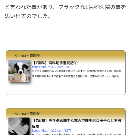
と言われた事があり、ブラックなL歯科医院の事を
思い出すのでした。
Kalmia＊歳時記
【Y歯科】歯科助手奮闘記①
https://kalmia12.com/534
当ブログは実際にあった出来事を書いていますが、記事内に登場する人物、歯科医
院の名称等はあくまで仮名であり実在する名称とは一切関係ありません。Y歯科出勤
初日ここのスタッフは衛生士2人、受付1人、そして私 助手1人の計４人。何やら職場
の（先生、スタッフ）空気が重い。午前の診療が終わり昼食時しーーーーーーーー
ーーーーーーーーーーん誰一人話をしません…スタッフ同士、全く会話が無い(-∀-
`; )・・もう息が詰まりそう。それに先生は気性が激しいようで、スタッフの出入り
も激しいようです。こんな中でずっと働いていけるだ...
Kalmia＊歳時記
【Z歯科】先生側の勝手な都合で理不尽な予告なし不当
解雇！
https://kalmia12.com/3277
当ブログは実際にあった出来事を書いていますが、記事内に登場する人物、歯科医