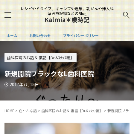
レシピやドライブ、キャンプや温泉、乳がんや婦人科
系医療記録などのBlog
Kalmia＊歳時記
ホーム
お問い合わせ
プライバシーポリシー
歯科医院のお話＆ 裏話【Dr.&ｽﾀｯﾌ編】
新規開院ブラックなL歯科医院
2017年7月15日
HOME
>
色～んな話
>
歯科医院のお話＆ 裏話【Dr.&ｽﾀｯﾌ編】
>
新規開院ブラッ