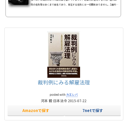
院の名称等はあくまで仮名であり、実在する名称とは一切関係ありません。Z歯科医
院のどーしょもないスタッフさん達も去って行き、その翌日からは新人さん２人
（経験者）が入ってきました。それから、しばらく揉め事もなく平穏な日々が続き
ましたとさ・・で締めたかったのですが、Z歯科での最後の一波乱曲者 Aさんその
後、数年は本当に平穏な日々が続いたのですが、それはスタッフ一人が結婚退職を
して代わりに入ってきた新人Ａさんが入職して来たのが始ま...
裁判例にみる解雇法理
posted with
カエレバ
河本 毅 日本法令 2015-07-22
Amazonで探す
7netで探す