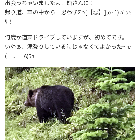
出会っちゃいましたよ、熊さんに！
帰り道、車の中から 思わずΣp[【◎】]ω･´) ﾊﾟｼｬ
ﾘ！
何度か道東ドライブしていますが、初めてです。
いやぁ、滝登りしている時じゃなくてよかった～ε-
(￣。￣A)ﾌｩ