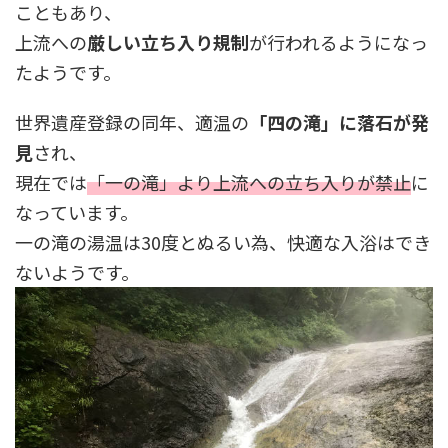
こともあり、
上流への
厳しい立ち入り規制
が行われるようになっ
たようです。
世界遺産登録の同年、適温の
「四の滝」に落石が発
見
され、
現在では
「一の滝」より上流への立ち入りが禁止
に
なっています。
一の滝の湯温は30度とぬるい為、快適な入浴はでき
ないようです。