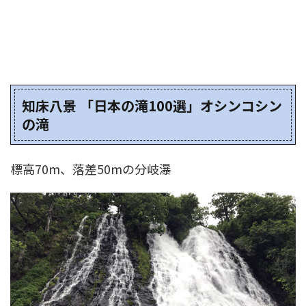
知床八景 「日本の滝100選」オシンコシン
の滝
標高70m、落差50mの分岐瀑