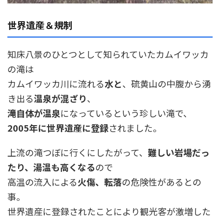
世界遺産＆規制
知床八景のひとつとして知られていたカムイワッカ
の滝は
カムイワッカ川に流れる
水と
、硫黄山の中腹から湧
き出る
温泉が混ざり
、
滝自体が温泉
になっているという珍しい滝で、
2005年に世界遺産に登録
されました。
上流の滝つぼに行くにしたがって、
難しい岩場だっ
たり、湯温も高くなる
ので
高温の流入による
火傷、転落
の危険性があるとの
事。
世界遺産に登録されたことにより観光客が激増した