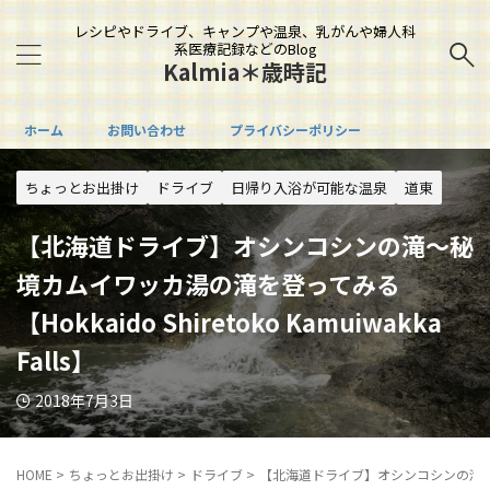
レシピやドライブ、キャンプや温泉、乳がんや婦人科
系医療記録などのBlog
Kalmia＊歳時記
ホーム
お問い合わせ
プライバシーポリシー
ちょっとお出掛け
ドライブ
日帰り入浴が可能な温泉
道東
【北海道ドライブ】オシンコシンの滝～秘
境カムイワッカ湯の滝を登ってみる
【Hokkaido Shiretoko Kamuiwakka
Falls】
2018年7月3日
HOME
>
ちょっとお出掛け
>
ドライブ
>
【北海道ドライブ】オシンコシンの滝～秘境カムイ