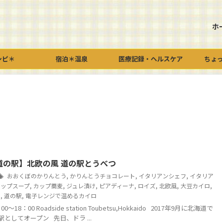
ホ
シピ＊
宿泊＊温泉
医療記録・ヘルスケア
ちょ
道の駅】北欧の風 道の駅とうべつ
おおくぼのかりんとう
,
かりんとうチョコレート
,
イタリアンシェフ
,
イタリア
カップスープ
,
カップ蕎麦
,
ジュレ漬け
,
ピアディーナ
,
ロイズ
,
北欧風
,
大豆カイロ
,
別
,
道の駅
,
電子レンジで温めるカイロ
18：00 Roadside station Toubetsu,Hokkaido 2017年9月に北海道で
駅としてオープン 先日、ドラ ...