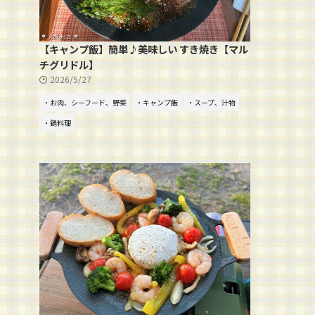
【キャンプ飯】簡単♪美味しい すき焼き【マル
チグリドル】
2026/5/27
・お肉、シーフード、野菜
・キャンプ飯
・スープ、汁物
・鍋料理