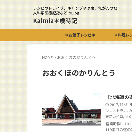
レシピやドライブ、キャンプや温泉、乳がんや婦
人科系医療記録などのBlog
Kalmia＊歳時記
＊お菓子レシピ＊
＊料理レ
HOME
>
おおくぼのかりんとう
おおくぼのかりんとう
【北海道の
2017/11/3
ンレストラン
,
天然カイロ
,
当
営業時間：10：00～
119番目の道の