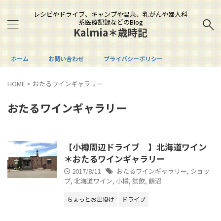
レシピやドライブ、キャンプや温泉、乳がんや婦人科
系医療記録などのBlog
Kalmia＊歳時記
ホーム
お問い合わせ
プライバシーポリシー
HOME
>
おたるワインギャラリー
おたるワインギャラリー
【小樽周辺ドライブ 】北海道ワイン
＊おたるワインギャラリー
2017/8/11
おたるワインギャラリー
,
ショッ
プ
,
北海道ワイン
,
小樽
,
試飲
,
鶴沼
ちょっとお出掛け
ドライブ