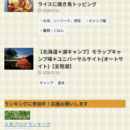
ライスに焼き鳥トッピング
2026/5/21
・お肉、シーフード、野菜
・キャンプ飯
・麺類・ごはん
【北海道＊湖キャンプ】モラップキャ
ンプ場＊ユニバーサルサイト(オートサ
イト)【支笏湖】
2026/5/20
キャンプ
道央
ランキングに参加中！応援お願いします
人気ブログランキング