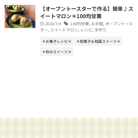
【オーブントースターで作る】簡単♪ス
イートマロン＊100均甘栗
2020/7/4
100均甘栗
,
お手軽
,
オーブントース
ター
,
スイートマロン
,
レシピ
,
手作り
＊お菓子レシピ＊
＊和菓子＆和風スイーツ＊
＊秋のスイーツ＊