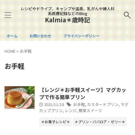
レシピやドライブ、キャンプや温泉、乳がんや婦人科
系医療記録などのBlog
Kalmia＊歳時記
ホーム
お問い合わせ
プライバシーポリシー
HOME
>
お手軽
お手軽
【レンジ＊お手軽スイーツ】マグカッ
プで作る簡単プリン
2021/11/18
お手軽
,
カスタードプリン
,
マグ
カッププリン
,
レンジ
,
簡単スイーツ
＊お菓子レシピ＊
＊プリン・ババロア・ゼリー＊