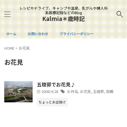
レシピやドライブ、キャンプや温泉、乳がんや婦人科
系医療記録などのBlog
Kalmia＊歳時記
ホーム
お問い合わせ
プライバシーポリシー
HOME
>
お花見
お花見
五稜郭でお花見♪
2008/4/28
お弁当
,
お花見
,
五稜郭
,
函館
ちょっとお出掛け