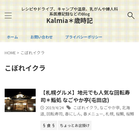
レシピやドライブ、キャンプや温泉、乳がんや婦人科
系医療記録などのBlog
Kalmia＊歳時記
ホーム
お問い合わせ
プライバシーポリシー
HOME
>
こぼれイクラ
こぼれイクラ
【札幌グルメ】地元でも人気な回転寿
司＊鮨処 なごやか亭(屯田店)
2019/4/24
こぼれイクラ
,
なごやか亭
,
北海
道
,
回転寿司
,
春にしん
,
春メニュー
,
札幌
,
桜鯛
,
桜鱒
§ 食 §
ちょっとお出掛け