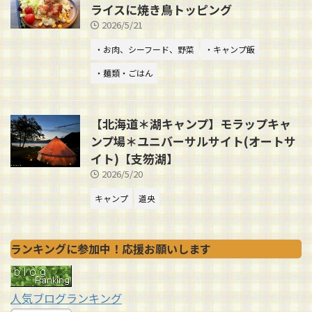
ライスに焼き鳥トッピング
2026/5/21
・お肉、シーフード、野菜
・キャンプ飯
・麺類・ごはん
【北海道＊湖キャンプ】モラップキャ
ンプ場＊ユニバーサルサイト(オートサ
イト)【支笏湖】
2026/5/20
キャンプ
道央
ランキングに参加中！応援お願いします
人気ブログランキング