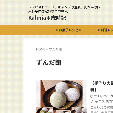
レシピやドライブ、キャンプや温泉、乳がんや婦
人科系医療記録などのBlog
Kalmia＊歳時記
＊お菓子レシピ＊
＊料理レ
HOME
>
ずんだ餡
ずんだ餡
【手作り大
粉】
2018/12/1
子
,
手作り
,
黒ゴ
こないだの宮城
または そら豆