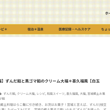
ホ
シピ＊
宿泊＊温泉
医療記録・ヘルスケア
ちょ
福】ずんだ餡と黒ゴマ餡のクリーム大福＊喜久福風【白玉
ずんだ餡
,
クリーム大福
,
レシピ
,
和風スイーツ
,
喜久福風
,
大福
,
宮城郷土お菓
マ餡
郷土料理はらこ飯に引き続き、お次はお菓子！宮城と言えば、ずんだ(枝豆
を潰したペースト)です。 宮城の郷土菓子で用いられる‘ずんだ’を使った、ず