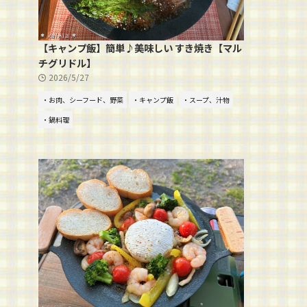
【キャンプ飯】簡単♪美味しい すき焼き【マル
チグリドル】
2026/5/27
・お肉、シーフード、野菜
・キャンプ飯
・スープ、汁物
・鍋料理