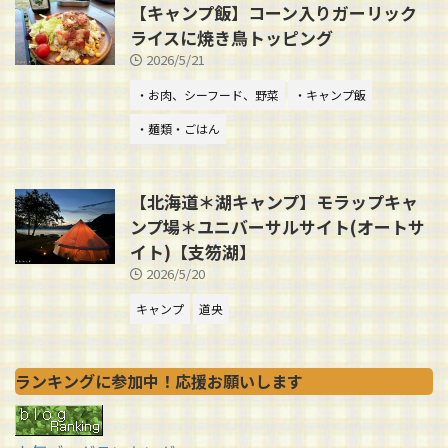
【キャンプ飯】コーン入りガーリック
ライスに焼き鳥トッピング
2026/5/21
・お肉、シーフード、野菜
・キャンプ飯
・麺類・ごはん
【北海道＊湖キャンプ】モラップキャ
ンプ場＊ユニバーサルサイト(オートサ
イト)【支笏湖】
2026/5/20
キャンプ
道央
ランキングに参加中！応援お願いします