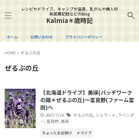
レシピやドライブ、キャンプや温泉、乳がんや婦人科
系医療記録などのBlog
Kalmia＊歳時記
ホーム
お問い合わせ
プライバシーポリシー
HOME
>
ぜるぶの丘
ぜるぶの丘
【北海道ドライブ】美瑛(パッチワーク
の路＊ぜるぶの丘)～富良野(ファーム富
田)へ
2007/7/18
ぜるぶの丘
,
ジェラート
,
ラベンダ
ー
,
富良野
,
美瑛
ちょっとお出掛け
ドライブ