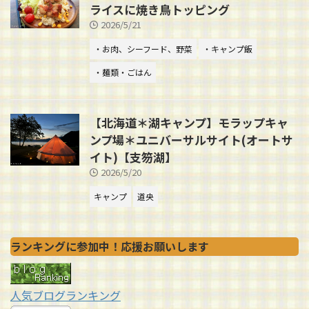
ライスに焼き鳥トッピング
2026/5/21
・お肉、シーフード、野菜
・キャンプ飯
・麺類・ごはん
【北海道＊湖キャンプ】モラップキャ
ンプ場＊ユニバーサルサイト(オートサ
イト)【支笏湖】
2026/5/20
キャンプ
道央
ランキングに参加中！応援お願いします
人気ブログランキング