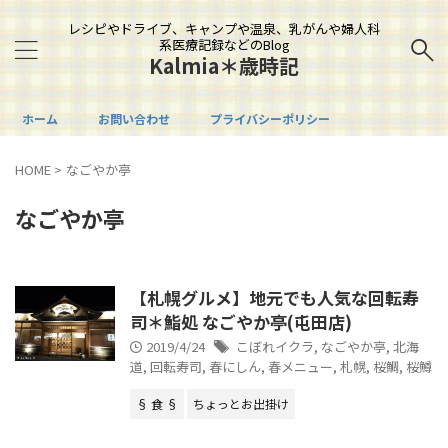
レシピやドライブ、キャンプや温泉、乳がんや婦人科
系医療記録などのBlog
Kalmia＊歳時記
ホーム
お問い合わせ
プライバシーポリシー
HOME
>
なごやか亭
なごやか亭
【札幌グルメ】地元でも人気な回転寿
司＊鮨処 なごやか亭(屯田店)
2019/4/24
こぼれイクラ
,
なごやか亭
,
北海
道
,
回転寿司
,
春にしん
,
春メニュー
,
札幌
,
桜鯛
,
桜鱒
§ 食 §
ちょっとお出掛け