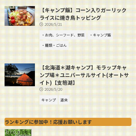
【キャンプ飯】コーン入りガーリック
ライスに焼き鳥トッピング
2026/5/21
・お肉、シーフード、野菜
・キャンプ飯
・麺類・ごはん
【北海道＊湖キャンプ】モラップキャ
ンプ場＊ユニバーサルサイト(オートサ
イト)【支笏湖】
2026/5/20
キャンプ
道央
ランキングに参加中！応援お願いします