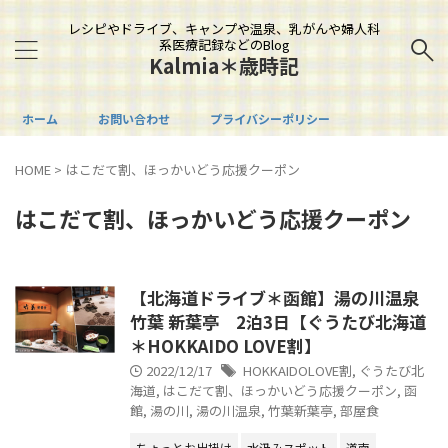
レシピやドライブ、キャンプや温泉、乳がんや婦人科
系医療記録などのBlog
Kalmia＊歳時記
ホーム
お問い合わせ
プライバシーポリシー
HOME
>
はこだて割、ほっかいどう応援クーポン
はこだて割、ほっかいどう応援クーポン
【北海道ドライブ＊函館】湯の川温泉
竹葉 新葉亭 2泊3日【ぐうたび北海道
＊HOKKAIDO LOVE割】
2022/12/17
HOKKAIDOLOVE割
,
ぐうたび北
海道
,
はこだて割、ほっかいどう応援クーポン
,
函
館
,
湯の川
,
湯の川温泉
,
竹葉新葉亭
,
部屋食
ちょっとお出掛け
水汲みスポット
道南