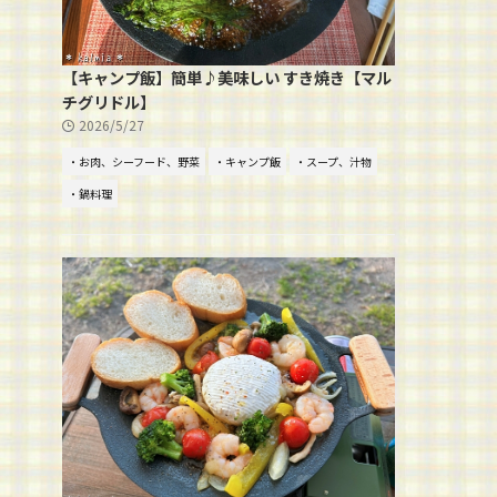
【キャンプ飯】簡単♪美味しい すき焼き【マル
チグリドル】
2026/5/27
・お肉、シーフード、野菜
・キャンプ飯
・スープ、汁物
・鍋料理