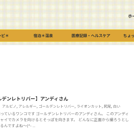
ホ
シピ＊
宿泊＊温泉
医療記録・ヘルスケア
ちょ
ルデンレトリバー】アンディさん
アルビノ
,
アレルギー
,
ゴールデンレトリバー
,
ライオンカット
,
尻尾
,
白い
っているワンコです ゴールデンレトリバーのアンディさん。 このアンディ
ャイでカメラを向けるとそっぽを向きます。 どんなに正面から撮ろうとし
ですよね～(^- ...