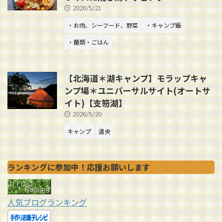
2026/5/21
・お肉、シーフード、野菜
・キャンプ飯
・麺類・ごはん
【北海道＊湖キャンプ】モラップキャ
ンプ場＊ユニバーサルサイト(オートサ
イト)【支笏湖】
2026/5/20
キャンプ
道央
ランキングに参加中！応援お願いします
人気ブログランキング