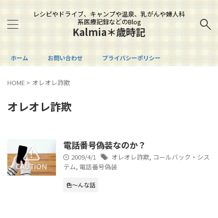
レシピやドライブ、キャンプや温泉、乳がんや婦人科
系医療記録などのBlog
Kalmia＊歳時記
ホーム
お問い合わせ
プライバシーポリシー
HOME
>
オレオレ詐欺
オレオレ詐欺
電話番号偽装なのか？
2009/4/1
オレオレ詐欺
,
コールバック・シス
テム
,
電話番号偽装
色～んな話