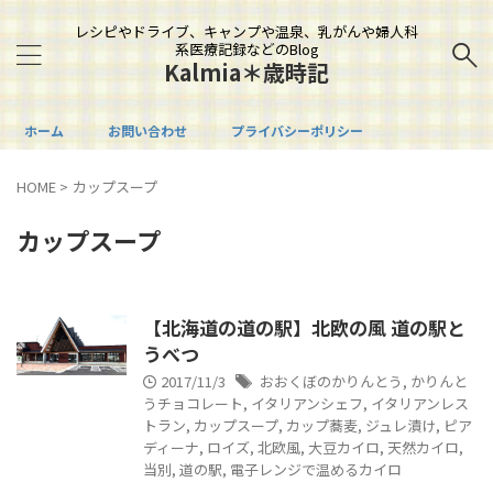
レシピやドライブ、キャンプや温泉、乳がんや婦人科
系医療記録などのBlog
Kalmia＊歳時記
ホーム
お問い合わせ
プライバシーポリシー
HOME
>
カップスープ
カップスープ
【北海道の道の駅】北欧の風 道の駅と
うべつ
2017/11/3
おおくぼのかりんとう
,
かりんと
うチョコレート
,
イタリアンシェフ
,
イタリアンレス
トラン
,
カップスープ
,
カップ蕎麦
,
ジュレ漬け
,
ピア
ディーナ
,
ロイズ
,
北欧風
,
大豆カイロ
,
天然カイロ
,
当別
,
道の駅
,
電子レンジで温めるカイロ