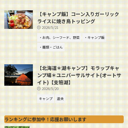
【キャンプ飯】コーン入りガーリック
ライスに焼き鳥トッピング
2026/5/21
・お肉、シーフード、野菜
・キャンプ飯
・麺類・ごはん
【北海道＊湖キャンプ】モラップキャ
ンプ場＊ユニバーサルサイト(オートサ
イト)【支笏湖】
2026/5/20
キャンプ
道央
ランキングに参加中！応援お願いします