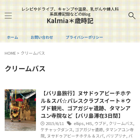
レシピやドライブ、キャンプや温泉、乳がんや婦人科
系医療記録などのBlog
Kalmia＊歳時記
ホーム
お問い合わせ
プライバシーポリシー
HOME
>
クリームバス
クリームバス
【バリ島旅行】ヌサドゥアビーチホテ
ル＆スパ☆パレスクラブスイート＊ウ
ブド観光、ゴアガジャ遺跡、タマンア
ユン寺院など【バリ島滞在3日間】
2015/6/11
ellips
,
HIS
,
ウブド
,
クリームバス
,
ケチャックダンス
,
ゴアガジャ遺跡
,
タマンアユン寺
院
,
ヌサドゥアビーチホテル＆スパ
,
バリプリナ
,
バ