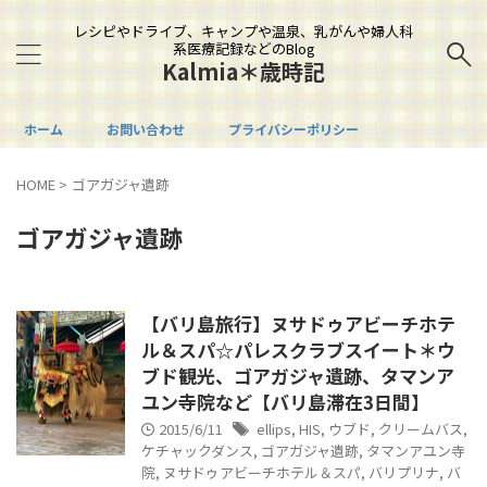
レシピやドライブ、キャンプや温泉、乳がんや婦人科
系医療記録などのBlog
Kalmia＊歳時記
ホーム
お問い合わせ
プライバシーポリシー
HOME
>
ゴアガジャ遺跡
ゴアガジャ遺跡
【バリ島旅行】ヌサドゥアビーチホテ
ル＆スパ☆パレスクラブスイート＊ウ
ブド観光、ゴアガジャ遺跡、タマンア
ユン寺院など【バリ島滞在3日間】
2015/6/11
ellips
,
HIS
,
ウブド
,
クリームバス
,
ケチャックダンス
,
ゴアガジャ遺跡
,
タマンアユン寺
院
,
ヌサドゥアビーチホテル＆スパ
,
バリプリナ
,
バ