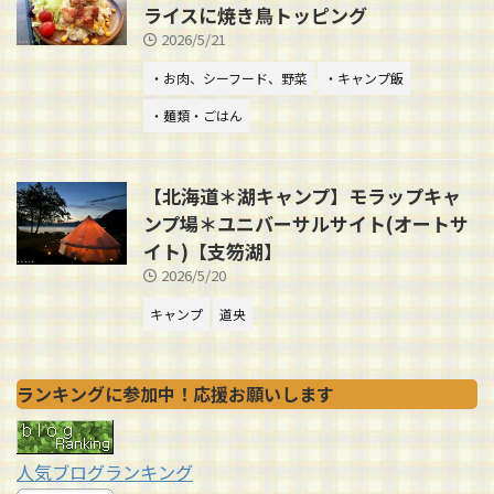
ライスに焼き鳥トッピング
2026/5/21
・お肉、シーフード、野菜
・キャンプ飯
・麺類・ごはん
【北海道＊湖キャンプ】モラップキャ
ンプ場＊ユニバーサルサイト(オートサ
イト)【支笏湖】
2026/5/20
キャンプ
道央
ランキングに参加中！応援お願いします
人気ブログランキング