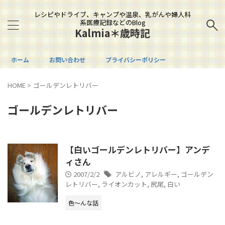
レシピやドライブ、キャンプや温泉、乳がんや婦人科
系医療記録などのBlog
Kalmia＊歳時記
ホーム
お問い合わせ
プライバシーポリシー
HOME
>
ゴールデンレトリバー
ゴールデンレトリバー
【白いゴールデンレトリバー】アンデ
ィさん
2007/2/2
アルビノ
,
アレルギー
,
ゴールデン
レトリバー
,
ライオンカット
,
尻尾
,
白い
色～んな話