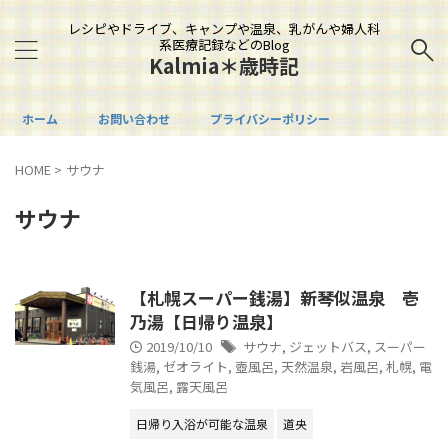
レシピやドライブ、キャンプや温泉、乳がんや婦人科
系医療記録などのBlog
Kalmia＊歳時記
ホーム
お問い合わせ
プライバシーポリシー
HOME
>
サウナ
サウナ
【札幌スーパー銭湯】新琴似温泉 壱
乃湯【日帰り温泉】
2019/10/10
サウナ
,
ジェットバス
,
スーパー
銭湯
,
ゼオライト
,
壺風呂
,
天然温泉
,
岩風呂
,
札幌
,
電
気風呂
,
露天風呂
日帰り入浴が可能な温泉
道央