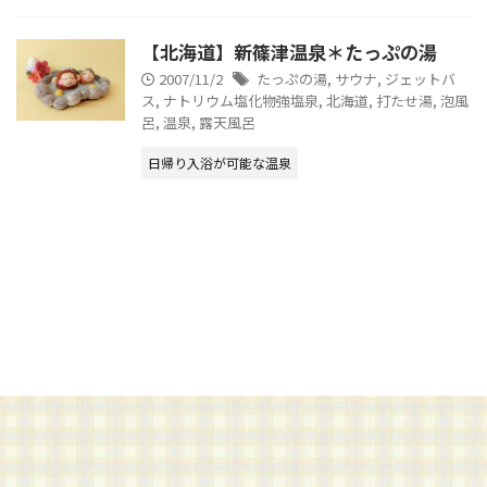
【北海道】新篠津温泉＊たっぷの湯
2007/11/2
たっぷの湯
,
サウナ
,
ジェットバ
ス
,
ナトリウム塩化物強塩泉
,
北海道
,
打たせ湯
,
泡風
呂
,
温泉
,
露天風呂
日帰り入浴が可能な温泉