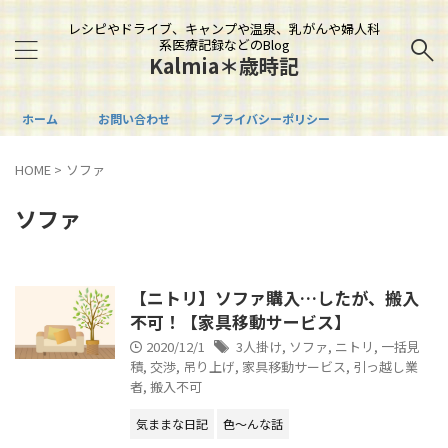
レシピやドライブ、キャンプや温泉、乳がんや婦人科
系医療記録などのBlog
Kalmia＊歳時記
ホーム
お問い合わせ
プライバシーポリシー
HOME
>
ソファ
ソファ
【ニトリ】ソファ購入…したが、搬入
不可！【家具移動サービス】
2020/12/1
3人掛け
,
ソファ
,
ニトリ
,
一括見
積
,
交渉
,
吊り上げ
,
家具移動サービス
,
引っ越し業
者
,
搬入不可
気ままな日記
色～んな話