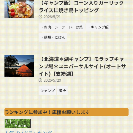
【キャンプ飯】コーン入りガーリック
ライスに焼き鳥トッピング
2026/5/21
・お肉、シーフード、野菜
・キャンプ飯
・麺類・ごはん
【北海道＊湖キャンプ】モラップキャ
ンプ場＊ユニバーサルサイト(オートサ
イト)【支笏湖】
2026/5/20
キャンプ
道央
ランキングに参加中！応援お願いします